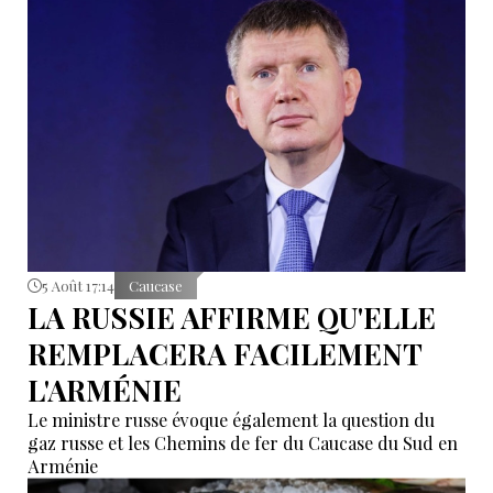
5 Août 17:14
Caucase
LA RUSSIE AFFIRME QU'ELLE
REMPLACERA FACILEMENT
L'ARMÉNIE
Le ministre russe évoque également la question du
gaz russe et les Chemins de fer du Caucase du Sud en
Arménie