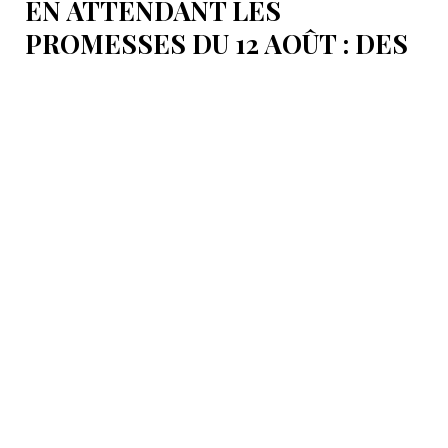
EN ATTENDANT LES
PROMESSES DU 12 AOÛT : DES
ÉLÉMENTS DU DÉBAT
POLITIQUE ET DES
ARGUMENTS JURIDIQUES
AUTOUR DE LA MER
CASPIENNE EN IRAN
L'Iran est censé tenir sa promesse de ratifier la
Convention sur le statut juridique de la mer
Caspienne, adoptée en 2018.