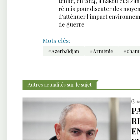
tenue, en 2024, à Bakou et à Za
réunis pour discuter des moyens
d'atténuer l'impact environneme
de guerre.
Mots clés:
#Azerbaïdjan
#Arménie
#champ
Autres actualités sur le sujet
16
P
R
E