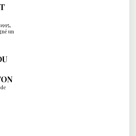
T
1995,
igné un
DU
TON
 de