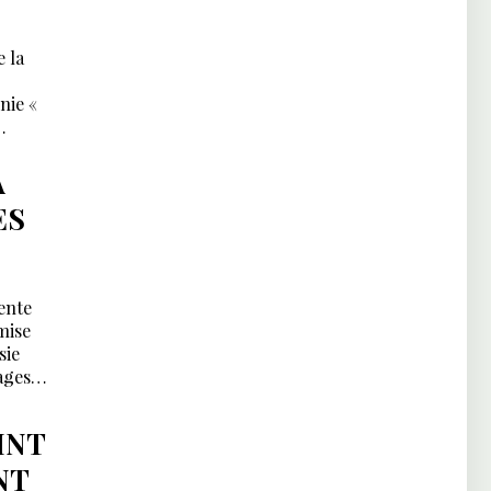
 la
nie «
A
ES
ente
mise
sie
ages
INT
NT