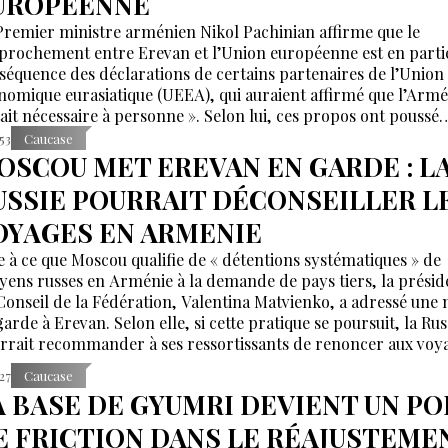
UROPEENNE
Premier ministre arménien Nikol Pachinian affirme que le
prochement entre Erevan et l’Union européenne est en partie
séquence des déclarations de certains partenaires de l’Union
nomique eurasiatique (UEEA), qui auraient affirmé que l’Armé
tait nécessaire à personne ». Selon lui, ces propos ont poussé
van à rechercher de nouvelles alternatives économiques et
:53
Caucase
lomatiques.
OSCOU MET EREVAN EN GARDE : L
USSIE POURRAIT DÉCONSEILLER L
OYAGES EN ARMENIE
e à ce que Moscou qualifie de « détentions systématiques » de
oyens russes en Arménie à la demande de pays tiers, la présid
Conseil de la Fédération, Valentina Matvienko, a adressé une 
arde à Erevan. Selon elle, si cette pratique se poursuit, la Rus
rrait recommander à ses ressortissants de renoncer aux voy
Arménie.
:27
Caucase
A BASE DE GYUMRI DEVIENT UN PO
E FRICTION DANS LE RÉAJUSTEME