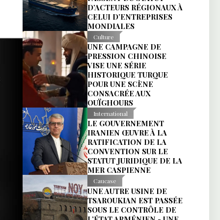
D’ACTEURS RÉGIONAUX À
CELUI D’ENTREPRISES
MONDIALES
Culture
UNE CAMPAGNE DE
PRESSION CHINOISE
VISE UNE SÉRIE
HISTORIQUE TURQUE
POUR UNE SCÈNE
CONSACRÉE AUX
OUÏGHOURS
International
LE GOUVERNEMENT
IRANIEN ŒUVRE À LA
RATIFICATION DE LA
CONVENTION SUR LE
STATUT JURIDIQUE DE LA
MER CASPIENNE
Caucase
UNE AUTRE USINE DE
TSAROUKIAN EST PASSÉE
SOUS LE CONTRÔLE DE
L’ÉTAT ARMÉNIEN - UNE