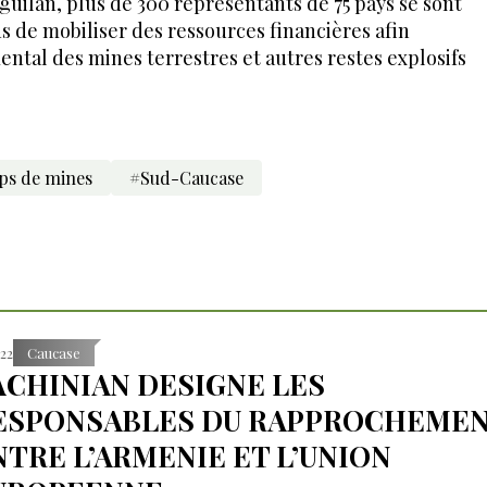
nguilan, plus de 300 représentants de 75 pays se sont
 de mobiliser des ressources financières afin
ntal des mines terrestres et autres restes explosifs
s de mines
#Sud-Caucase
:22
Caucase
ACHINIAN DESIGNE LES
ESPONSABLES DU RAPPROCHEME
NTRE L’ARMENIE ET L’UNION