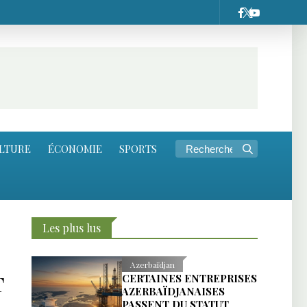
LTURE
ÉCONOMIE
SPORTS
Les plus lus
Azerbaïdjan
T
CERTAINES ENTREPRISES
AZERBAÏDJANAISES
PASSENT DU STATUT