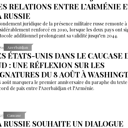
ES RELATIONS ENTRE L’ARMÉNIE E
A RUSSIE
fondement juridique de la présence militaire russe remonte à 
sidérablement renforcé en 2010, lorsque les deux pays ont s
tocole additionnel prolongeant sa validité jusqu’en 2044.
:59
Azerbaïdjan
ES ÉTATS-UNIS DANS LE CAUCASE 
UD : UNE RÉFLEXION SUR LES
IGNATURES DU 8 AOÛT À WASHING
8 août marquera le premier anniversaire du paraphe du texte
ccord de paix entre l’Azerbaïdjan et l’Arménie.
:27
Caucase
A RUSSIE SOUHAITE UN DIALOGUE