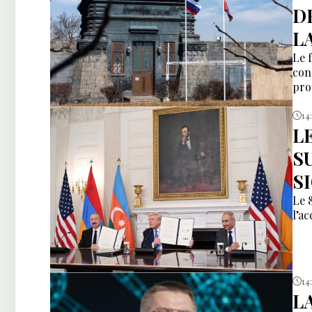
D
L
Le 
con
pro
14
L
S
S
Le 
l’a
14
L