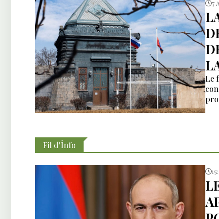
7 
L
D
D
L
Le 
con
pro
Fil d'İnfo
15
L
A
P