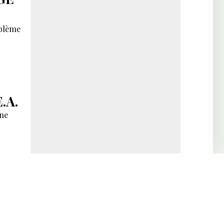
oblème
.A.
une
s en