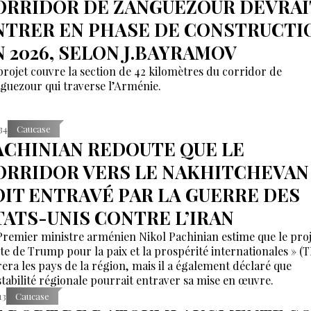
ORRIDOR DE ZANGUEZOUR DEVRAI
NTRER EN PHASE DE CONSTRUCTI
N 2026, SELON J.BAYRAMOV
projet couvre la section de 42 kilomètres du corridor de
guezour qui traverse l’Arménie.
:34
Caucase
ACHINIAN REDOUTE QUE LE
ORRIDOR VERS LE NAKHITCHEVAN
OIT ENTRAVÉ PAR LA GUERRE DES
TATS-UNIS CONTRE L’IRAN
Premier ministre arménien Nikol Pachinian estime que le proj
te de Trump pour la paix et la prospérité internationales » (
irera les pays de la région, mais il a également déclaré que
nstabilité régionale pourrait entraver sa mise en œuvre.
13
Caucase