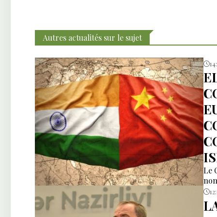
Autres actualités sur le sujet
14
E
C
E
C
C
I
Le 
nom
12
L