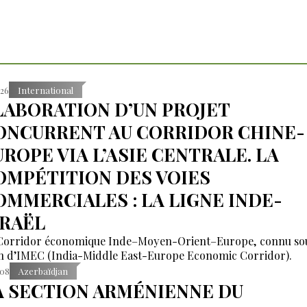
:26
International
LABORATION D’UN PROJET
ONCURRENT AU CORRIDOR CHINE-
UROPE VIA L’ASIE CENTRALE. LA
OMPÉTITION DES VOIES
OMMERCIALES : LA LIGNE INDE-
SRAËL
Corridor économique Inde–Moyen-Orient–Europe, connu sou
 d’IMEC (India-Middle East-Europe Economic Corridor).
:08
Azerbaïdjan
A SECTION ARMÉNIENNE DU