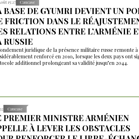
Août 15:27
Caucase
A BASE DE GYUMRI DEVIENT UN PO
E FRICTION DANS LE RÉAJUSTEME
ES RELATIONS ENTRE L’ARMÉNIE E
A RUSSIE
fondement juridique de la présence militaire russe remonte à 
sidérablement renforcé en 2010, lorsque les deux pays ont s
tocole additionnel prolongeant sa validité jusqu’en 2044.
:32
Caucase
E PREMIER MINISTRE ARMÉNIEN
PPELLE À LEVER LES OBSTACLES
OUR RENFORCER LE LIBRE-ÉCHAN