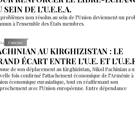
 SEIN DE L’U.E.E.A.
 problèmes non résolus au sein de l’Union deviennent un pr
mun à l’ensemble des États membres.
:04
Caucase
ACHINIAN AU KIRGHIZISTAN : LE
AND ÉCART ENTRE L’U.E. ET L’U.E.E
’issue de son déplacement au Kirghizistan, Nikol Pachinian a 
velle fois confirmé l’attachement économique de l’Arménie à
nion économique eurasiatique, tout en réaffirmant son
prochement avec l’Union européenne. Entre dépendance
nomique à l’UEEA et ambitions européennes, Erevan tente de
ntenir un équilibre dont les contradictions deviennent de plu
 difficiles à masquer.
:26
International
LABORATION D’UN PROJET
ONCURRENT AU CORRIDOR CHINE-