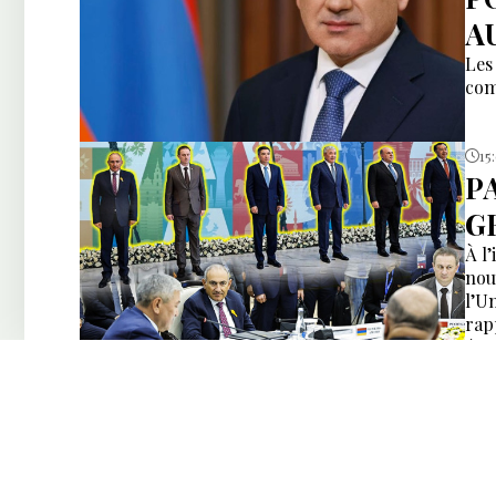
AU
Les
com
15
P
GR
À l
nou
l’U
rap
éco
mai
plus
14
E
C