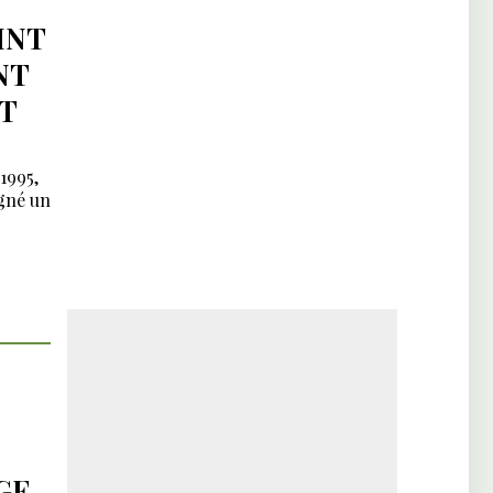
INT
NT
T
1995,
igné un
GE