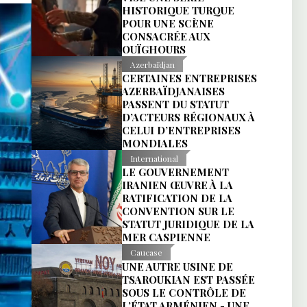
HISTORIQUE TURQUE
POUR UNE SCÈNE
CONSACRÉE AUX
OUÏGHOURS
Azerbaïdjan
CERTAINES ENTREPRISES
AZERBAÏDJANAISES
PASSENT DU STATUT
D’ACTEURS RÉGIONAUX À
CELUI D’ENTREPRISES
MONDIALES
International
LE GOUVERNEMENT
IRANIEN ŒUVRE À LA
RATIFICATION DE LA
CONVENTION SUR LE
STATUT JURIDIQUE DE LA
MER CASPIENNE
Caucase
UNE AUTRE USINE DE
TSAROUKIAN EST PASSÉE
SOUS LE CONTRÔLE DE
L’ÉTAT ARMÉNIEN - UNE