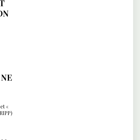
T
ON
 NE
et «
TRIPP)