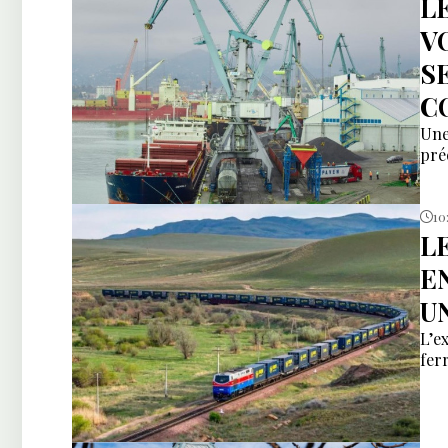
L
V
S
C
Une
pré
10
L
E
U
L’e
fer