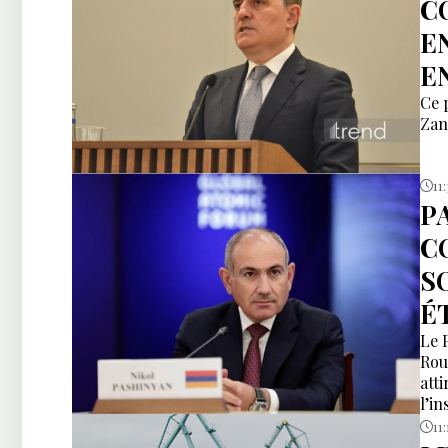
C
E
E
Ce 
Zan
11
P
C
S
É
Le 
Rou
att
l’i
11: