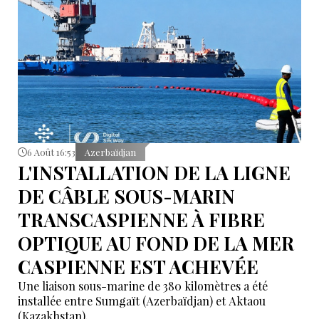
6 Août 16:53
Azerbaïdjan
L'INSTALLATION DE LA LIGNE
DE CÂBLE SOUS-MARIN
TRANSCASPIENNE À FIBRE
OPTIQUE AU FOND DE LA MER
CASPIENNE EST ACHEVÉE
Une liaison sous-marine de 380 kilomètres a été
installée entre Sumgaït (Azerbaïdjan) et Aktaou
(Kazakhstan).