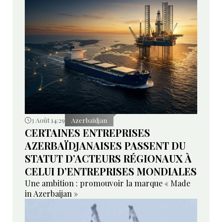
3 Août 14:29
Azerbaïdjan
CERTAINES ENTREPRISES
AZERBAÏDJANAISES PASSENT DU
STATUT D’ACTEURS RÉGIONAUX À
CELUI D’ENTREPRISES MONDIALES
Une ambition : promouvoir la marque « Made
in Azerbaijan »