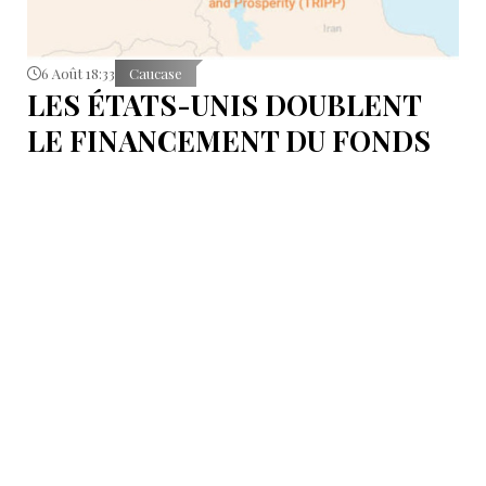
6 Août 18:33
Caucase
LES ÉTATS-UNIS DOUBLENT
LE FINANCEMENT DU FONDS
T.R.I.P.P.+ À 402 MILLIONS DE
DOLLARS POUR DES PROJETS
EN ARMÉNIE .
Dans cette configuration, il existera la "TRIPP
Development Company" et le "TRIPP+ Enterprise
Fund", dirigé par l'homme d'affaires Konstantin
Sokolov