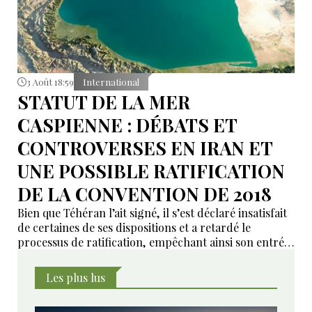
3 Août 18:59
International
STATUT DE LA MER
CASPIENNE : DÉBATS ET
CONTROVERSES EN IRAN ET
UNE POSSIBLE RATIFICATION
DE LA CONVENTION DE 2018
Bien que Téhéran l’ait signé, il s’est déclaré insatisfait
de certaines de ses dispositions et a retardé le
processus de ratification, empêchant ainsi son entrée
en vigueur sur le plan juridique.
Les plus lus