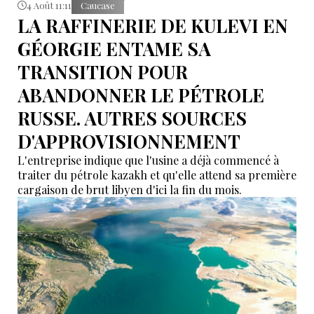
4 Août 11:11
Caucase
LA RAFFINERIE DE KULEVI EN
GÉORGIE ENTAME SA
TRANSITION POUR
ABANDONNER LE PÉTROLE
RUSSE. AUTRES SOURCES
D'APPROVISIONNEMENT
L'entreprise indique que l'usine a déjà commencé à
traiter du pétrole kazakh et qu'elle attend sa première
cargaison de brut libyen d'ici la fin du mois.