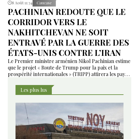
8 Août 11:34
Caucase
PACHINIAN REDOUTE QUE LE
CORRIDOR VERS LE
NAKHITCHEVAN NE SOIT
ENTRAVÉ PAR LA GUERRE DES
ÉTATS-UNIS CONTRE L’IRAN
Le Premier ministre arménien Nikol Pachinian estime
que le projet « Route de Trump pour la paix et la
prospérité internationales » (TRIPP) attirera les pays
de la région, mais il a également déclaré que
l’instabilité régionale pourrait entraver sa mise en
Les plus lus
œuvre.