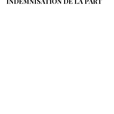
INDEMNISATION DE LA PART
DE KIEV
Baghaï a ajouté qu’en cas de refus de Kiev, l’Iran
entendait obtenir lui-même réparation pour les
dommages subis.
14:42
Azerbaïdjan
L’ALLEMAGNE CONTINUERA