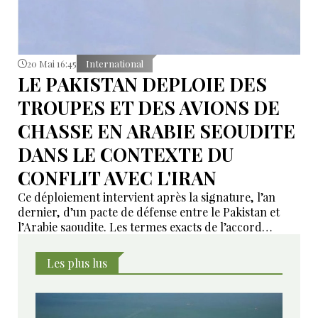
20 Mai 16:45
International
LE PAKISTAN DEPLOIE DES
TROUPES ET DES AVIONS DE
CHASSE EN ARABIE SEOUDITE
DANS LE CONTEXTE DU
CONFLIT AVEC L'IRAN
Ce déploiement intervient après la signature, l’an
dernier, d’un pacte de défense entre le Pakistan et
l’Arabie saoudite. Les termes exacts de l’accord
restent confidentiels, mais celui-ci comprendrait des
engagements de défense mutuelle.
Les plus lus