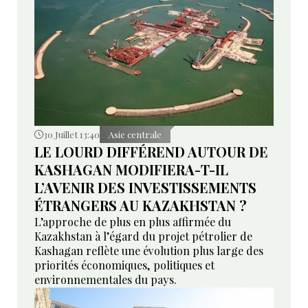
30 Juillet 13:40
Asie centrale
LE LOURD DIFFÉREND AUTOUR DE
KASHAGAN MODIFIERA-T-IL
L’AVENIR DES INVESTISSEMENTS
ÉTRANGERS AU KAZAKHSTAN ?
L’approche de plus en plus affirmée du
Kazakhstan à l’égard du projet pétrolier de
Kashagan reflète une évolution plus large des
priorités économiques, politiques et
environnementales du pays.