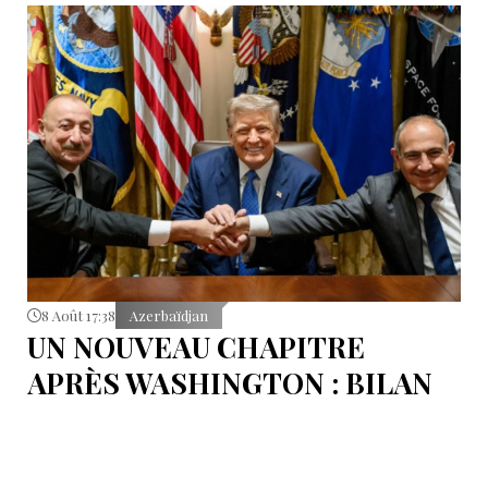
8 Août 17:38
Azerbaïdjan
UN NOUVEAU CHAPITRE
APRÈS WASHINGTON : BILAN
D’ÉTAPE APRÈS LES
SIGNATURES DU 8 AOÛT
Pour mesurer les conséquences concrètes de cet