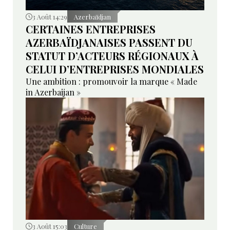
3 Août 14:29
Azerbaïdjan
CERTAINES ENTREPRISES
AZERBAÏDJANAISES PASSENT DU
STATUT D’ACTEURS RÉGIONAUX À
CELUI D’ENTREPRISES MONDIALES
Une ambition : promouvoir la marque « Made
in Azerbaijan »
3 Août 15:03
Culture