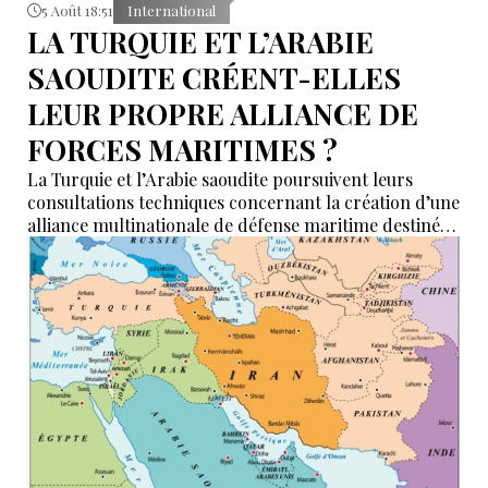
5 Août 18:51
International
LA TURQUIE ET L’ARABIE
SAOUDITE CRÉENT-ELLES
LEUR PROPRE ALLIANCE DE
FORCES MARITIMES ?
La Turquie et l’Arabie saoudite poursuivent leurs
consultations techniques concernant la création d’une
alliance multinationale de défense maritime destinée
à garantir la sécurité de la navigation en mer Rouge,
dans le détroit de Bab el-Mandeb et dans le golfe
d’Aden.