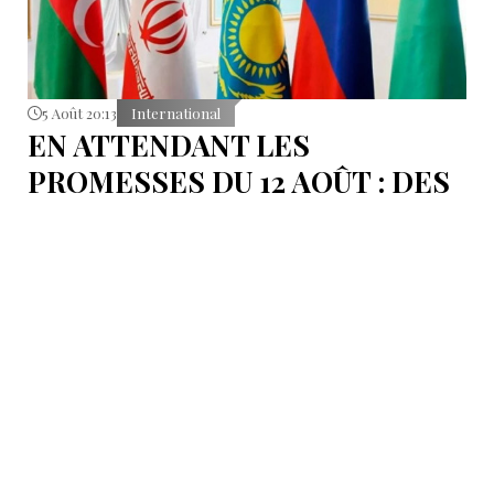
5 Août 20:13
International
EN ATTENDANT LES
PROMESSES DU 12 AOÛT : DES
ÉLÉMENTS DU DÉBAT
POLITIQUE ET DES
ARGUMENTS JURIDIQUES
AUTOUR DE LA MER
CASPIENNE EN IRAN
L'Iran est censé tenir sa promesse de ratifier la
Convention sur le statut juridique de la mer
Caspienne, adoptée en 2018.