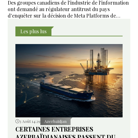
Des groupes canadiens de l'industrie de l'information
ont demandé au régulateur antitrust du pays
d'enquêter sur la décision de Meta Platforms de
bloquer les actualités sur ses plateformes dans le
pays, accusant la société mère de Facebook d'abuser
Les plus lus
de sa position dominante.
3 Août 14:29
Azerbaïdjan
CERTAINES ENTREPRISES
AZERBAÏDJANAISES PASSENT DU