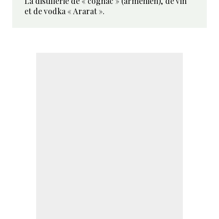
La distillerie de « cognac » (arménien), de vin
et de vodka « Ararat ».