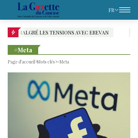
FR
AVEC EREVAN
PACHINIAN DESIGNE LES RESPON
#Meta
Page d'accueil
Mots clés
#Meta