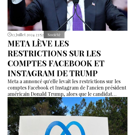
13 Juillet 2024 23:52
Société
META LÈVE LES
RESTRICTIONS SUR LES
COMPTES FACEBOOK ET
INSTAGRAM DE TRUMP
Meta a annoncé qu'elle levait les restrictions sur les
comptes Facebook et Instagram de l'ancien président
américain Donald Trump, alors que le candidat
républicain présomptif cherche à reconquérir la
Maison Blanche en novembre.