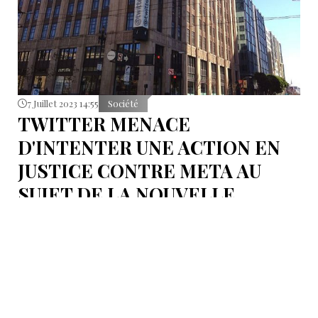
7 Juillet 2023 14:55
Société
TWITTER MENACE
D'INTENTER UNE ACTION EN
JUSTICE CONTRE META AU
SUJET DE LA NOUVELLE
APPLICATION "THREADS"
Selon une lettre obtenue par Semafor, Twitter a
menacé d'intenter une action en justice contre Meta
au sujet de sa nouvelle application textuelle appelée
Threads.