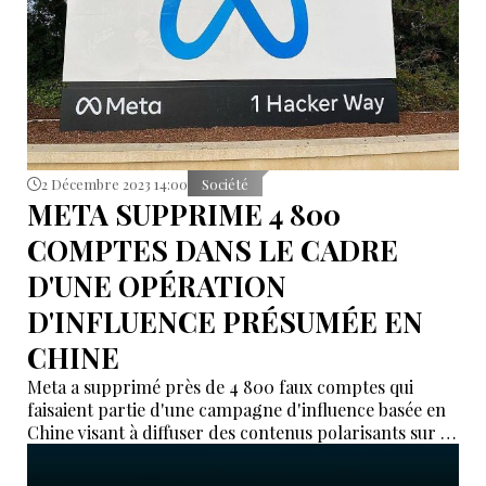
2 Décembre 2023 14:00
Société
META SUPPRIME 4 800
COMPTES DANS LE CADRE
D'UNE OPÉRATION
D'INFLUENCE PRÉSUMÉE EN
CHINE
Meta a supprimé près de 4 800 faux comptes qui
faisaient partie d'une campagne d'influence basée en
Chine visant à diffuser des contenus polarisants sur la
politique américaine avant l'élection présidentielle de
2024, a annoncé le géant technologique.