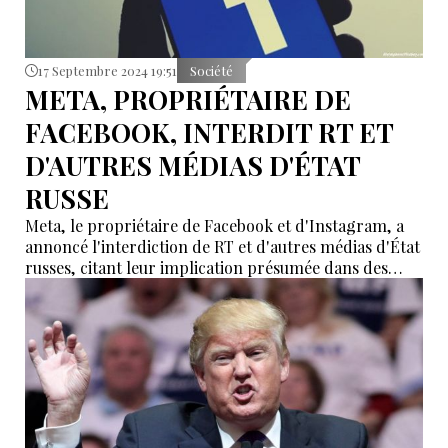
17 Septembre 2024 19:51
Société
META, PROPRIÉTAIRE DE
FACEBOOK, INTERDIT RT ET
D'AUTRES MÉDIAS D'ÉTAT
RUSSE
Meta, le propriétaire de Facebook et d'Instagram, a
annoncé l'interdiction de RT et d'autres médias d'État
russes, citant leur implication présumée dans des
opérations d'ingérence à l'étranger.