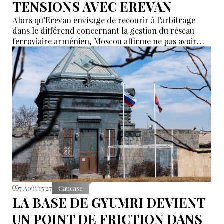
TENSIONS AVEC EREVAN
Alors qu’Erevan envisage de recourir à l’arbitrage
dans le différend concernant la gestion du réseau
ferroviaire arménien, Moscou affirme ne pas avoir
reçu de demande officielle visant à mettre fin à la
concession du « Chemin de fer du Caucase du Sud ».
Le vice-Premier ministre russe Alexeï Overchouk
défend la poursuite de la concession et appelle au
dialogue.
7 Août 15:27
Caucase
LA BASE DE GYUMRI DEVIENT
UN POINT DE FRICTION DANS