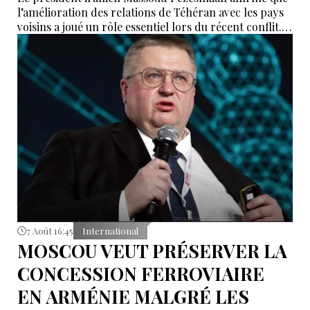
l’amélioration des relations de Téhéran avec les pays
voisins a joué un rôle essentiel lors du récent conflit.
Selon lui, les États de la région auraient empêché des
tentatives d’infiltration et de troubles aux frontières
nord-ouest et sud-est de l’Iran.
7 Août 16:45
International
MOSCOU VEUT PRÉSERVER LA
CONCESSION FERROVIAIRE
EN ARMÉNIE MALGRÉ LES