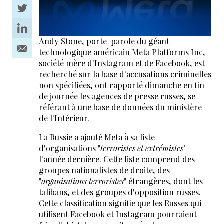
Andy Stone, porte-parole du géant
technologique américain Meta Platforms Inc,
société mère d'Instagram et de Facebook, est
recherché sur la base d'accusations criminelles
non spécifiées, ont rapporté dimanche en fin
de journée les agences de presse russes, se
référant à une base de données du ministère
de l'Intérieur.
La Russie a ajouté Meta à sa liste
d'organisations "
terroristes et extrémistes
"
l'année dernière. Cette liste comprend des
groupes nationalistes de droite, des
"
organisations terroristes
" étrangères, dont les
talibans, et des groupes d'opposition russes.
Cette classification signifie que les Russes qui
utilisent Facebook et Instagram pourraient