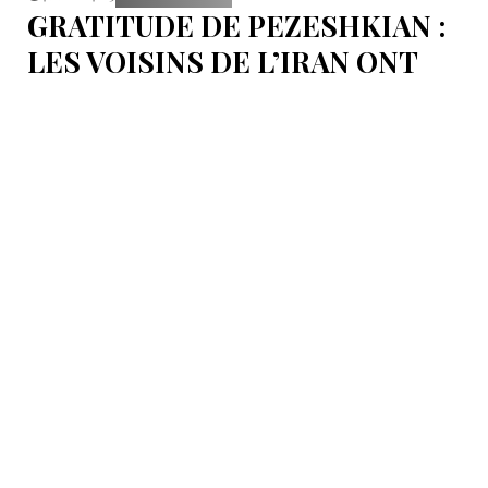
GRATITUDE DE PEZESHKIAN :
LES VOISINS DE L’IRAN ONT
EMPÊCHÉ LES TENTATIVES
DE DÉSTABILISATION DU PAYS
Le président iranien Massoud Pezeshkian affirme que
l’amélioration des relations de Téhéran avec les pays
voisins a joué un rôle essentiel lors du récent conflit.
Selon lui, les États de la région auraient empêché des
tentatives d’infiltration et de troubles aux frontières
nord-ouest et sud-est de l’Iran.