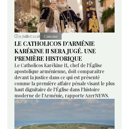
31 Juillet 12:18
Caucase
LE CATHOLICOS D'ARMÉNIE
KARÉKINE II SERA JUGÉ. UNE
PREMIÈRE HISTORIQUE
Le Catholicos Karékine II, chef de l'Église
apostolique arménienne, doit comparaître
devant la justice dans ce qui est présenté
comme la première affaire pénale visant le plus
haut dignitaire de l'Église dans l'histoire
moderne de l'Arménie, rapporte AzerNEWS.