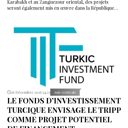
Karabakh et au Zanguezour oriental, des projets
seront également mis en œuvre dans la République
autonome du Nakhitchevan, qu’il s’agisse d’énergie
verte, d’agriculture, d’irrigation - où de grands
projets d’irrigation sont actuellement prévus - ou
encore de tourisme. Nous relierons cette région. Je
tiens à répéter que nous l’aurions fait de toute façon,
mais il est bon que cela se fasse par des moyens
pacifiques".
26 Décembre 2025 14:23
Asie centrale
LE FONDS D’INVESTISSEMENT
TURCIQUE ENVISAGE LE TRIPP
COMME PROJET POTENTIEL