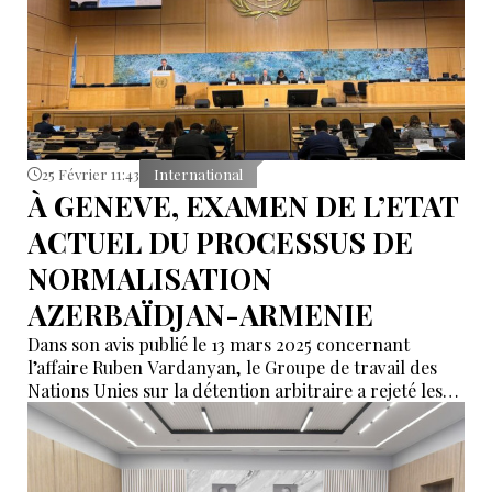
25 Février 11:43
International
À GENEVE, EXAMEN DE L’ETAT
ACTUEL DU PROCESSUS DE
NORMALISATION
AZERBAÏDJAN-ARMENIE
Dans son avis publié le 13 mars 2025 concernant
l’affaire Ruben Vardanyan, le Groupe de travail des
Nations Unies sur la détention arbitraire a rejeté les
allégations de la partie arménienne et a une nouvelle
fois confirmé que les procédures juridiques menées
par l’Azerbaïdjan étaient conformes aux normes
internationales.