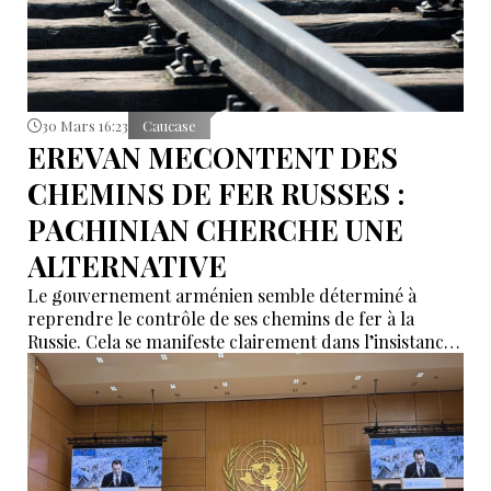
30 Mars 16:23
Caucase
EREVAN MECONTENT DES
CHEMINS DE FER RUSSES :
PACHINIAN CHERCHE UNE
ALTERNATIVE
Le gouvernement arménien semble déterminé à
reprendre le contrôle de ses chemins de fer à la
Russie. Cela se manifeste clairement dans l’insistance
avec laquelle le Premier ministre arménien Nikol
Pashinian soulève la question de la compagnie des
chemins de fer du Caucase du Sud (SCR).