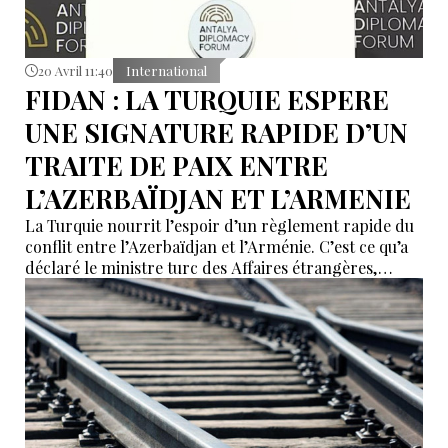
20 Avril 11:40
International
FIDAN : LA TURQUIE ESPERE
UNE SIGNATURE RAPIDE D’UN
TRAITE DE PAIX ENTRE
L’AZERBAÏDJAN ET L’ARMENIE
La Turquie nourrit l’espoir d’un règlement rapide du
conflit entre l’Azerbaïdjan et l’Arménie. C’est ce qu’a
déclaré le ministre turc des Affaires étrangères,
Hakan Fidan, lors d’un point presse à l’issue du
Forum diplomatique d’Antalya.