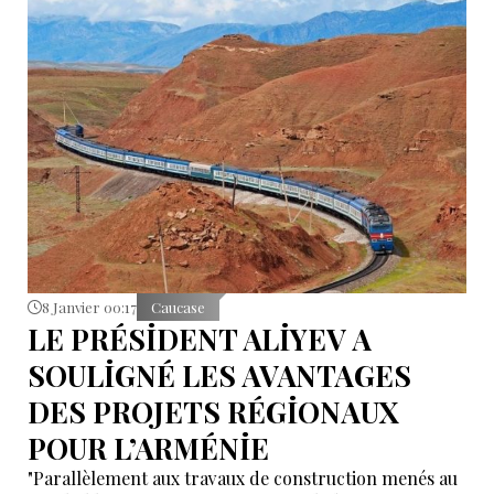
transport (TEN-T) traduisent une évolution notable
de la coopération stratégique entre Bakou et
Bruxelles. La question a été abordée lors d’une
rencontre entre le ministre azerbaïdjanais du
Développement numérique et des Transports, Rachad
Nabiyev, et le directeur général de la Commission
européenne chargé de l’Élargissement et du
Voisinage oriental, Gert Jan Koopman.
8 Janvier 00:17
Caucase
LE PRÉSİDENT ALİYEV A
SOULİGNÉ LES AVANTAGES
DES PROJETS RÉGİONAUX
POUR L’ARMÉNİE
"Parallèlement aux travaux de construction menés au