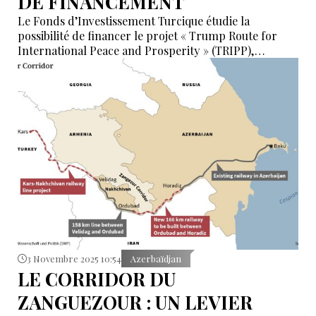
DE FINANCEMENT
Le Fonds d’Investissement Turcique étudie la
possibilité de financer le projet « Trump Route for
International Peace and Prosperity » (TRIPP),
également connu comme le corridor de Zanguezour.
C’est ce qu’a déclaré, dans un entretien exclusif
accordé à Trend, le directeur général du Fonds,
Ramil Babaïev.
3 Novembre 2025 10:54
Azerbaïdjan
LE CORRIDOR DU
ZANGUEZOUR : UN LEVIER