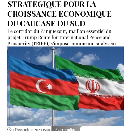
STRATEGIQUE POUR LA
CROISSANCE ECONOMIQUE
DU CAUCASE DU SUD
Le corridor du Zanguezour, maillon essentiel du
projet Trump Route for International Peace and
Prosperity (TRIPP), s’impose comme un catalyseur de
transformation économique pour le Caucase du Sud.
11 Décembre 2023 15:00
Azerbaïdjan