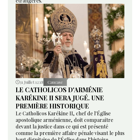
étrangères.
31 Juillet 12:18
Caucase
LE CATHOLICOS D'ARMÉNIE
KARÉKINE II SERA JUGÉ. UNE
PREMIÈRE HISTORIQUE
Le Catholicos Karékine II, chef de l'Église
apostolique arménienne, doit comparaître
devant la justice dans ce qui est présenté
comme la première affaire pénale visant le plus
haut dignitaire de l'Église dans l'histoire