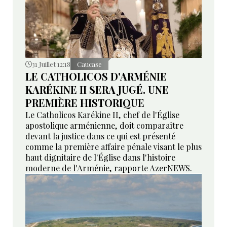
31 Juillet 12:18
Caucase
LE CATHOLICOS D'ARMÉNIE
KARÉKINE II SERA JUGÉ. UNE
PREMIÈRE HISTORIQUE
Le Catholicos Karékine II, chef de l'Église
apostolique arménienne, doit comparaître
devant la justice dans ce qui est présenté
comme la première affaire pénale visant le plus
haut dignitaire de l'Église dans l'histoire
moderne de l'Arménie, rapporte AzerNEWS.