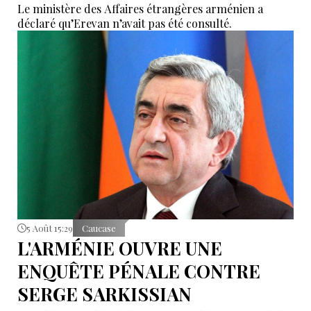
Le ministère des Affaires étrangères arménien a
déclaré qu’Erevan n’avait pas été consulté.
5 Août 15:29
Caucase
L'ARMÉNIE OUVRE UNE
ENQUÊTE PÉNALE CONTRE
SERGE SARKISSIAN