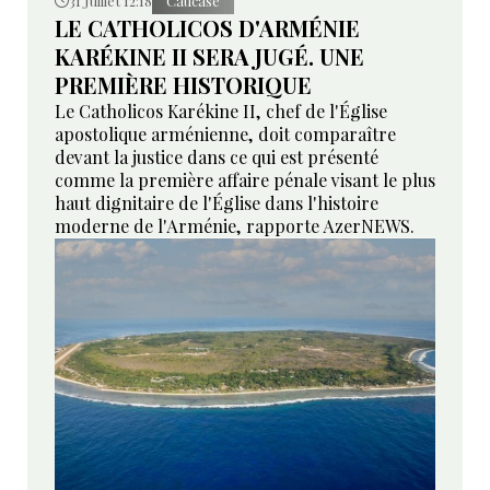
31 Juillet 12:18
Caucase
LE CATHOLICOS D'ARMÉNIE
KARÉKINE II SERA JUGÉ. UNE
PREMIÈRE HISTORIQUE
Le Catholicos Karékine II, chef de l'Église
apostolique arménienne, doit comparaître
devant la justice dans ce qui est présenté
comme la première affaire pénale visant le plus
haut dignitaire de l'Église dans l'histoire
moderne de l'Arménie, rapporte AzerNEWS.