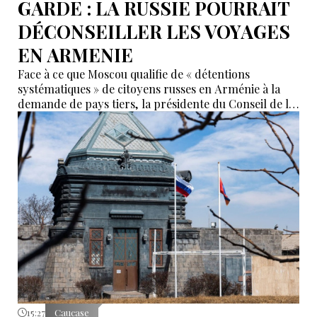
GARDE : LA RUSSIE POURRAIT
DÉCONSEILLER LES VOYAGES
EN ARMENIE
Face à ce que Moscou qualifie de « détentions
systématiques » de citoyens russes en Arménie à la
demande de pays tiers, la présidente du Conseil de la
Fédération, Valentina Matvienko, a adressé une mise
en garde à Erevan. Selon elle, si cette pratique se
poursuit, la Russie pourrait recommander à ses
ressortissants de renoncer aux voyages en Arménie.
15:27
Caucase