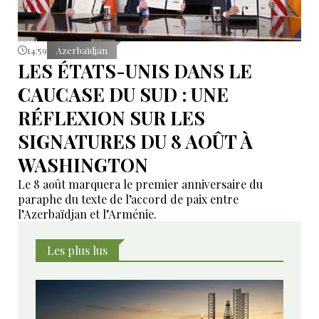
14:59
Azerbaïdjan
LES ÉTATS-UNIS DANS LE
CAUCASE DU SUD : UNE
RÉFLEXION SUR LES
SIGNATURES DU 8 AOÛT À
WASHINGTON
Le 8 août marquera le premier anniversaire du
paraphe du texte de l’accord de paix entre
l’Azerbaïdjan et l’Arménie.
Les plus lus