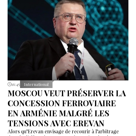
Selon lui, les États de la région auraient empêché des
tentatives d’infiltration et de troubles aux frontières
nord-ouest et sud-est de l’Iran.
16:45
International
MOSCOU VEUT PRÉSERVER LA
CONCESSION FERROVIAIRE
EN ARMÉNIE MALGRÉ LES
TENSIONS AVEC EREVAN
Alors qu’Erevan envisage de recourir à l’arbitrage