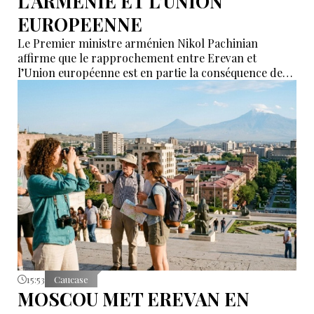
L’ARMENIE ET L’UNION
EUROPEENNE
Le Premier ministre arménien Nikol Pachinian
affirme que le rapprochement entre Erevan et
l’Union européenne est en partie la conséquence des
déclarations de certains partenaires de l’Union
économique eurasiatique (UEEA), qui auraient affirmé
que l’Arménie « n’était nécessaire à personne ». Selon
lui, ces propos ont poussé Erevan à rechercher de
nouvelles alternatives économiques et diplomatiques.
15:53
Caucase
MOSCOU MET EREVAN EN