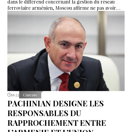
dans le différend concernant la gestion du réseau
ferroviaire arménien, Moscou affirme ne pas avoir
reçu de demande officielle visant à mettre fin à la
concession du « Chemin de fer du Caucase du Sud ».
Le vice-Premier ministre russe Alexeï Overchouk
défend la poursuite de la concession et appelle au
dialogue.
16:22
Caucase
PACHINIAN DESIGNE LES
RESPONSABLES DU
RAPPROCHEMENT ENTRE