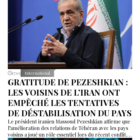
17:03
International
GRATITUDE DE PEZESHKIAN :
LES VOISINS DE L’IRAN ONT
EMPÊCHÉ LES TENTATIVES
DE DÉSTABILISATION DU PAYS
Le président iranien Massoud Pezeshkian affirme que
l’amélioration des relations de Téhéran avec les pays
voisins a joué un rôle essentiel lors du récent conflit.