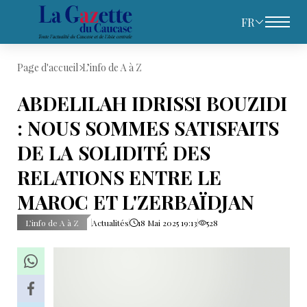
FR
Page d'accueil
L’info de A à Z
ABDELILAH IDRISSI BOUZIDI
: NOUS SOMMES SATISFAITS
DE LA SOLIDITÉ DES
RELATIONS ENTRE LE
MAROC ET L'ZERBAÏDJAN
L’info de A à Z
Actualités
18 Mai 2025 19:13
528