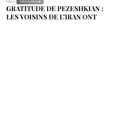
17:03
International
GRATITUDE DE PEZESHKIAN :
LES VOISINS DE L’IRAN ONT
EMPÊCHÉ LES TENTATIVES
DE DÉSTABILISATION DU PAYS
Le président iranien Massoud Pezeshkian affirme que
l’amélioration des relations de Téhéran avec les pays
voisins a joué un rôle essentiel lors du récent conflit.
Selon lui, les États de la région auraient empêché des
tentatives d’infiltration et de troubles aux frontières
nord-ouest et sud-est de l’Iran.