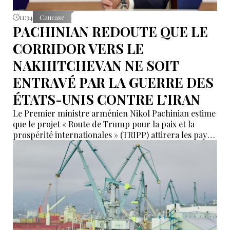
11:34
Caucase
PACHINIAN REDOUTE QUE LE
CORRIDOR VERS LE
NAKHITCHEVAN NE SOIT
ENTRAVÉ PAR LA GUERRE DES
ÉTATS-UNIS CONTRE L’IRAN
Le Premier ministre arménien Nikol Pachinian estime
que le projet « Route de Trump pour la paix et la
prospérité internationales » (TRIPP) attirera les pays
de la région, mais il a également déclaré que
l’instabilité régionale pourrait entraver sa mise en
œuvre.