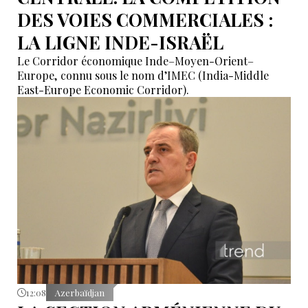
DES VOIES COMMERCIALES :
LA LIGNE INDE-ISRAËL
Le Corridor économique Inde–Moyen-Orient–
Europe, connu sous le nom d’IMEC (India-Middle
East-Europe Economic Corridor).
12:08
Azerbaïdjan