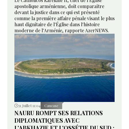
Le Catholicos Karékine II, chef de l'Église
apostolique arménienne, doit comparaître
devant la justice dans ce qui est présenté
comme la première affaire pénale visant le plus
haut dignitaire de l'Église dans l'histoire
moderne de l'Arménie, rapporte AzerNEWS.
31 Juillet 11:04
Caucase
NAURU ROMPT SES RELATIONS
DIPLOMATIQUES AVEC
L'ABKHAZIE ET L'OSSÉTIE DU SUD :