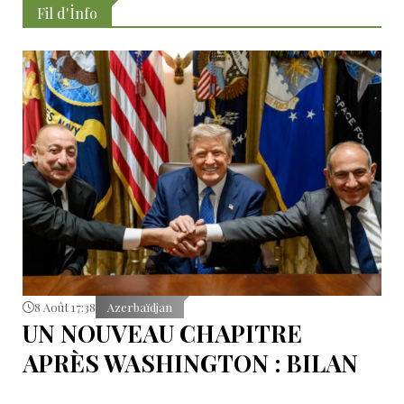
Fil d'İnfo
8 Août 17:38
Azerbaïdjan
UN NOUVEAU CHAPITRE
APRÈS WASHINGTON : BILAN
D’ÉTAPE APRÈS LES