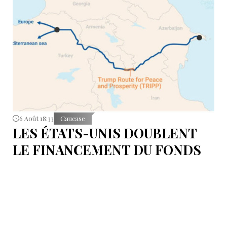
6 Août 18:33
Caucase
LES ÉTATS-UNIS DOUBLENT
LE FINANCEMENT DU FONDS
T.R.I.P.P.+ À 402 MILLIONS DE
DOLLARS POUR DES PROJETS
EN ARMÉNIE .
Dans cette configuration, il existera la "TRIPP
Development Company" et le "TRIPP+ Enterprise