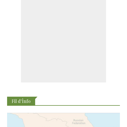
Fil d'İnfo