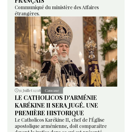
FRANÇAIS
Communiqué du ministère des Affaires
étrangères.
31 Juillet 12:18
Caucase
LE CATHOLICOS D'ARMÉNIE
KARÉKINE II SERA JUGÉ. UNE
PREMIÈRE HISTORIQUE
Le Catholicos Karékine II, chef de l'Église
apostolique arménienne, doit comparaître