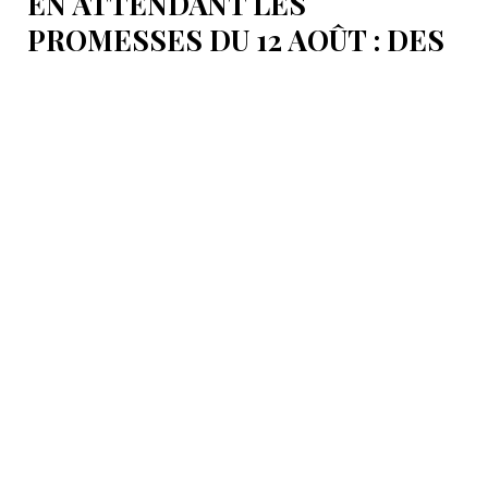
EN ATTENDANT LES
PROMESSES DU 12 AOÛT : DES
ÉLÉMENTS DU DÉBAT
POLITIQUE ET DES
ARGUMENTS JURIDIQUES
AUTOUR DE LA MER
CASPIENNE EN IRAN
L'Iran est censé tenir sa promesse de ratifier la
Convention sur le statut juridique de la mer
Caspienne, adoptée en 2018.