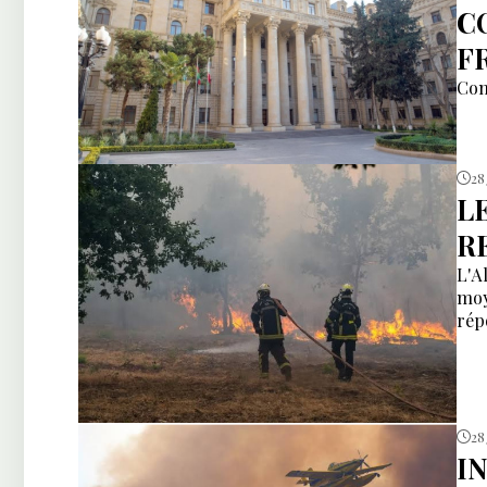
C
F
Com
28 
L
R
L'A
moy
rép
28
I