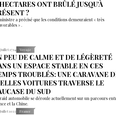
'HECTARES ONT BRÛLÉ JUSQU'À
RÉSENT ?
ministre a précisé que les conditions demeuraient « très
avorables » .
Juillet 17:14
Voyage
N PEU DE CALME ET DE LÉGÈRETÉ
ANS UN ESPACE STABLE EN CES
EMPS TROUBLÉS: UNE CARAVANE D
IELLES VOITURES TRAVERSE LE
AUCASE DU SUD
raid automobile se déroule actuellement sur un parcours entr
nce et la Chine.
Juillet 10:13
France