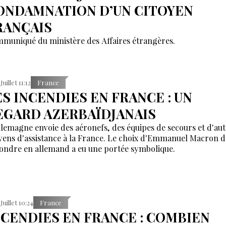
ONDAMNATION D’UN CITOYEN
RANÇAIS
muniqué du ministère des Affaires étrangères.
Juillet 11:12
France
ES INCENDIES EN FRANCE : UN
EGARD AZERBAÏDJANAIS
llemagne envoie des aéronefs, des équipes de secours et d'aut
ens d'assistance à la France. Le choix d'Emmanuel Macron d
ondre en allemand a eu une portée symbolique.
 Juillet 10:24
France
NCENDIES EN FRANCE : COMBIEN