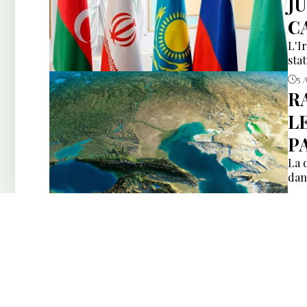
J
C
L'I
sta
5 
R
L
P
La 
dan
5 
H
S