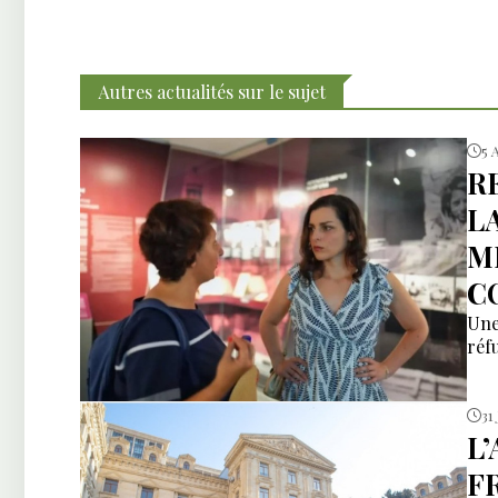
Autres actualités sur le sujet
5 
R
L
M
C
Une
réfu
31 
L
F