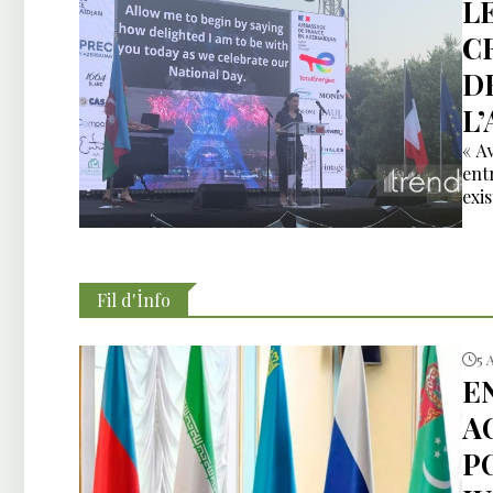
L
C
D
L
« A
ent
exi
Fil d'İnfo
5 
E
A
P