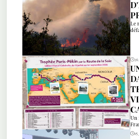
D
P
Le 
déf
26 
U
D
T
V
C
Un 
Fra
15 