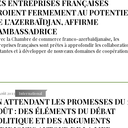
ES ENTREPRISES FRANÇAISES
ROIENT FERMEMENT AU POTENTIE
E L’AZERBAÏDJAN, AFFIRME
’AMBASSADRICE
vec la Chambre de commerce franco-azerbaïdjanaise, les
reprises françaises sont prêtes à approfondir les collaboratio
stantes et à développer de nouveaux domaines de coopération 
Août 20:13
International
N ATTENDANT LES PROMESSES DU 
OÛT : DES ÉLÉMENTS DU DÉBAT
OLITIQUE ET DES ARGUMENTS