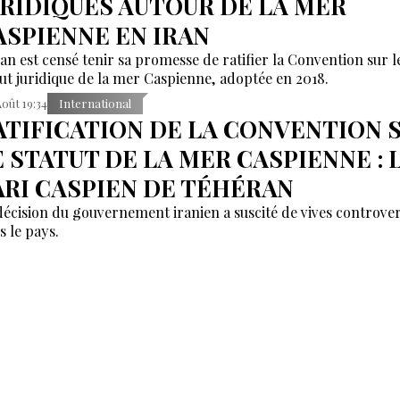
URIDIQUES AUTOUR DE LA MER
ASPIENNE EN IRAN
ran est censé tenir sa promesse de ratifier la Convention sur l
tut juridique de la mer Caspienne, adoptée en 2018.
Août 19:34
International
ATIFICATION DE LA CONVENTION 
E STATUT DE LA MER CASPIENNE : 
ARI CASPIEN DE TÉHÉRAN
décision du gouvernement iranien a suscité de vives controve
s le pays.
Août 19:12
Azerbaïdjan
IKMET HAJIYEV EN TURQUIE: DES
IGNES FAVORABLES VERS UN TRAI