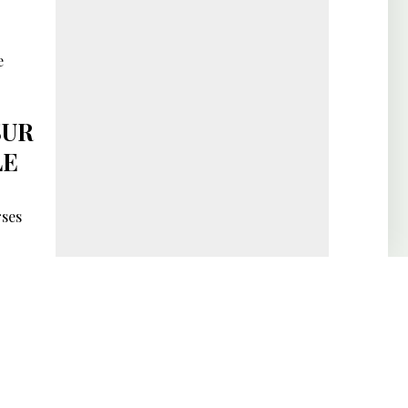
e
SUR
LE
rses
TÉ