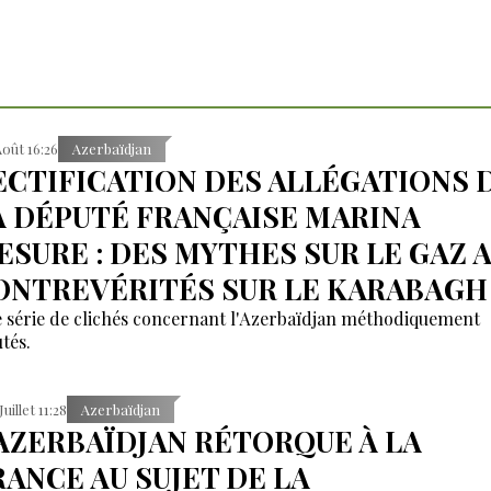
Août 16:26
Azerbaïdjan
ECTIFICATION DES ALLÉGATIONS 
A DÉPUTÉ FRANÇAISE MARINA
ESURE : DES MYTHES SUR LE GAZ 
ONTREVÉRITÉS SUR LE KARABAGH
 série de clichés concernant l'Azerbaïdjan méthodiquement
tés.
Juillet 11:28
Azerbaïdjan
’AZERBAÏDJAN RÉTORQUE À LA
RANCE AU SUJET DE LA