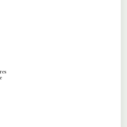
res
e