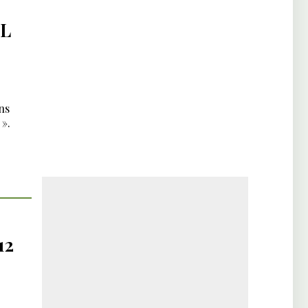
L
ns
».
12