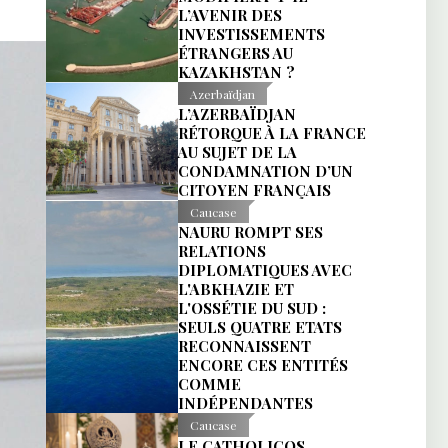
L’AVENIR DES
INVESTISSEMENTS
ÉTRANGERS AU
KAZAKHSTAN ?
Azerbaïdjan
L’AZERBAÏDJAN
RÉTORQUE À LA FRANCE
AU SUJET DE LA
CONDAMNATION D’UN
CITOYEN FRANÇAIS
Caucase
NAURU ROMPT SES
RELATIONS
DIPLOMATIQUES AVEC
L'ABKHAZIE ET
L'OSSÉTIE DU SUD :
SEULS QUATRE ETATS
RECONNAISSENT
ENCORE CES ENTITÉS
COMME
INDÉPENDANTES
Caucase
LE CATHOLICOS