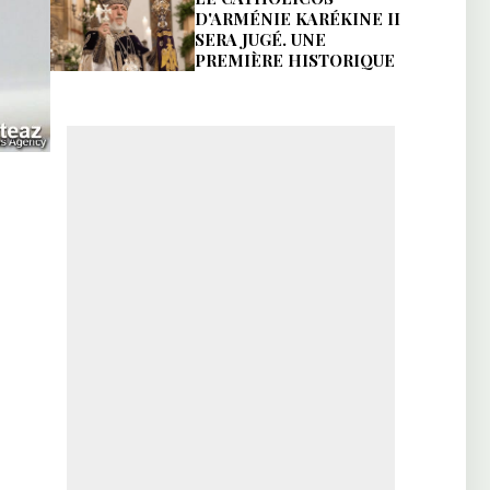
D'ARMÉNIE KARÉKINE II
SERA JUGÉ. UNE
PREMIÈRE HISTORIQUE