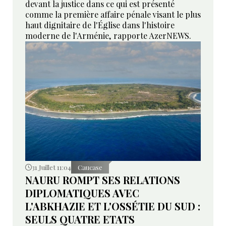
devant la justice dans ce qui est présenté
comme la première affaire pénale visant le plus
haut dignitaire de l'Église dans l'histoire
moderne de l'Arménie, rapporte AzerNEWS.
31 Juillet 11:04
Caucase
NAURU ROMPT SES RELATIONS
DIPLOMATIQUES AVEC
L'ABKHAZIE ET L'OSSÉTIE DU SUD :
SEULS QUATRE ETATS