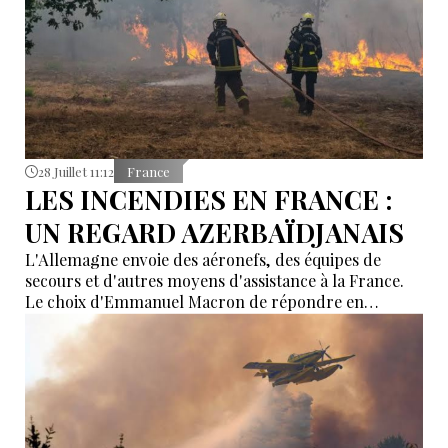
28 Juillet 11:12
France
LES INCENDIES EN FRANCE :
UN REGARD AZERBAÏDJANAIS
L'Allemagne envoie des aéronefs, des équipes de
secours et d'autres moyens d'assistance à la France.
Le choix d'Emmanuel Macron de répondre en
allemand a eu une portée symbolique.