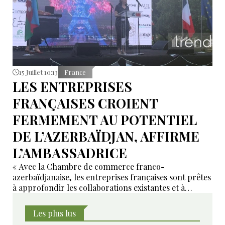
15 Juillet 10:13
France
LES ENTREPRISES
FRANÇAISES CROIENT
FERMEMENT AU POTENTIEL
DE L’AZERBAÏDJAN, AFFIRME
L’AMBASSADRICE
« Avec la Chambre de commerce franco-
azerbaïdjanaise, les entreprises françaises sont prêtes
à approfondir les collaborations existantes et à
développer de nouveaux domaines de coopération ».
Les plus lus