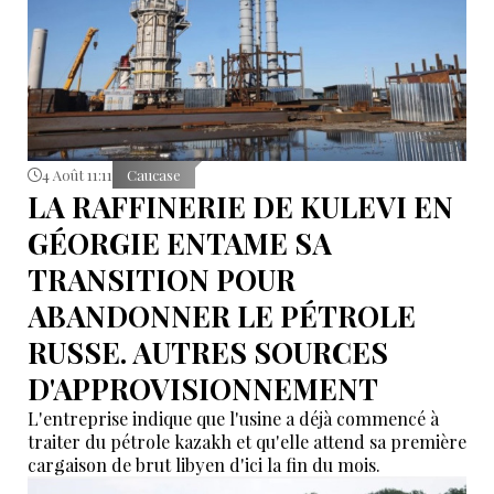
4 Août 11:11
Caucase
LA RAFFINERIE DE KULEVI EN
GÉORGIE ENTAME SA
TRANSITION POUR
ABANDONNER LE PÉTROLE
RUSSE. AUTRES SOURCES
D'APPROVISIONNEMENT
L'entreprise indique que l'usine a déjà commencé à
traiter du pétrole kazakh et qu'elle attend sa première
cargaison de brut libyen d'ici la fin du mois.