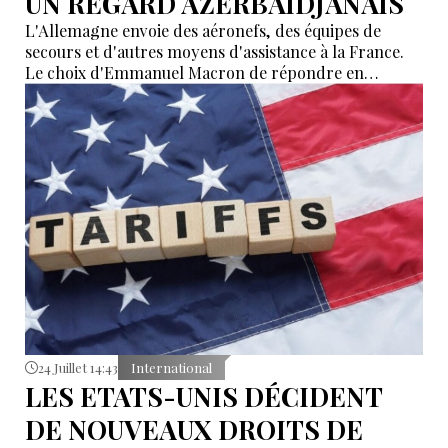
UN REGARD AZERBAÏDJANAIS
L'Allemagne envoie des aéronefs, des équipes de
secours et d'autres moyens d'assistance à la France.
Le choix d'Emmanuel Macron de répondre en
allemand a eu une portée symbolique.
24 Juillet 14:43
International
LES ETATS-UNIS DÉCIDENT
DE NOUVEAUX DROITS DE