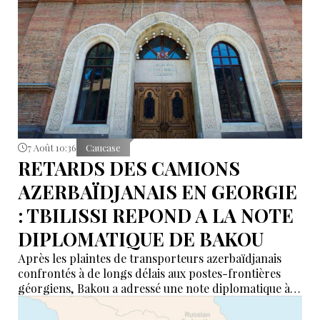
reliant l’Asie, la mer Caspienne, la région de la mer
Noire et l’Europe.
7 Août 10:36
Caucase
RETARDS DES CAMIONS
AZERBAÏDJANAIS EN GEORGIE
: TBILISSI REPOND A LA NOTE
DIPLOMATIQUE DE BAKOU
Après les plaintes de transporteurs azerbaïdjanais
confrontés à de longs délais aux postes-frontières
géorgiens, Bakou a adressé une note diplomatique à
Tbilissi. Le ministère géorgien des Affaires étrangères
affirme avoir transmis la demande aux autorités