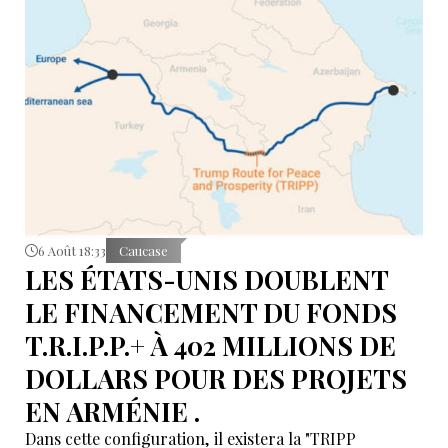
compétentes et annoncé des mesures pour examiner
les violations signalées.
6 Août 18:33
Caucase
LES ÉTATS-UNIS DOUBLENT
LE FINANCEMENT DU FONDS
T.R.I.P.P.+ À 402 MILLIONS DE
DOLLARS POUR DES PROJETS
EN ARMÉNIE .
Dans cette configuration, il existera la "TRIPP