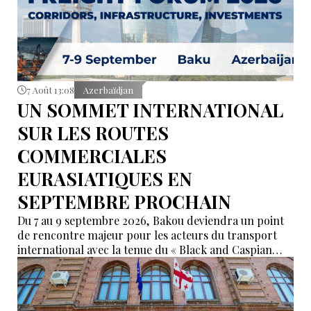
7 Août 13:08
Azerbaïdjan
UN SOMMET INTERNATIONAL
SUR LES ROUTES
COMMERCIALES
EURASIATIQUES EN
SEPTEMBRE PROCHAIN
Du 7 au 9 septembre 2026, Bakou deviendra un point
de rencontre majeur pour les acteurs du transport
international avec la tenue du « Black and Caspian
Freight Forum 2026 ». L’événement réunira des
représentants des ports, du transport maritime, du
ferroviaire, de la logistique et des institutions
financières afin de discuter de l’avenir des corridors