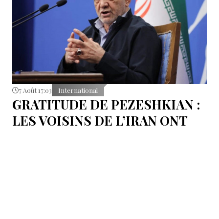
7 Août 17:03
International
GRATITUDE DE PEZESHKIAN :
LES VOISINS DE L’IRAN ONT
EMPÊCHÉ LES TENTATIVES
DE DÉSTABILISATION DU PAYS
Le président iranien Massoud Pezeshkian affirme que
l’amélioration des relations de Téhéran avec les pays
voisins a joué un rôle essentiel lors du récent conflit.
Selon lui, les États de la région auraient empêché des
tentatives d’infiltration et de troubles aux frontières
nord-ouest et sud-est de l’Iran.