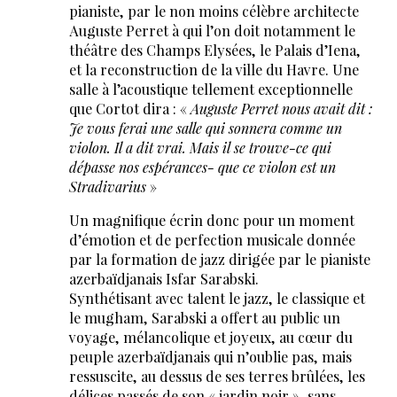
pianiste, par le non moins célèbre architecte
Auguste Perret à qui l’on doit notamment le
théâtre des Champs Elysées, le Palais d’Iena,
et la reconstruction de la ville du Havre. Une
salle à l’acoustique tellement exceptionnelle
que Cortot dira : «
Auguste Perret nous avait dit :
Je vous ferai une salle qui sonnera comme un
violon. Il a dit vrai. Mais il se trouve-ce qui
dépasse nos espérances-
que ce violon est un
Stradivarius
»
Un magnifique écrin donc pour un moment
d’émotion et de perfection musicale donnée
par la formation de jazz dirigée par le pianiste
azerbaïdjanais Isfar Sarabski.
Synthétisant avec talent le jazz, le classique et
le mugham, Sarabski a offert au public un
voyage, mélancolique et joyeux, au cœur du
peuple azerbaïdjanais qui n’oublie pas, mais
ressuscite, au dessus de ses terres brûlées, les
délices passés de son « jardin noir », sans