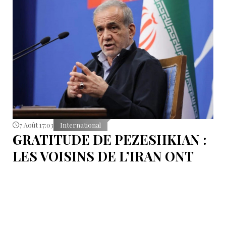
7 Août 17:03
International
GRATITUDE DE PEZESHKIAN :
LES VOISINS DE L’IRAN ONT
EMPÊCHÉ LES TENTATIVES
DE DÉSTABILISATION DU PAYS
Le président iranien Massoud Pezeshkian affirme que
l’amélioration des relations de Téhéran avec les pays
voisins a joué un rôle essentiel lors du récent conflit.