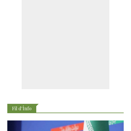
Fil d'İnfo