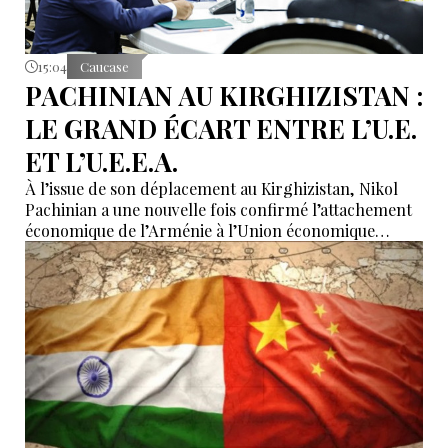
15:04
Caucase
PACHINIAN AU KIRGHIZISTAN :
LE GRAND ÉCART ENTRE L’U.E.
ET L’U.E.E.A.
À l’issue de son déplacement au Kirghizistan, Nikol
Pachinian a une nouvelle fois confirmé l’attachement
économique de l’Arménie à l’Union économique
eurasiatique, tout en réaffirmant son rapprochement
avec l’Union européenne. Entre dépendance
économique à l’UEEA et ambitions européennes,
Erevan tente de maintenir un équilibre dont les
contradictions deviennent de plus en plus difficiles à
masquer.