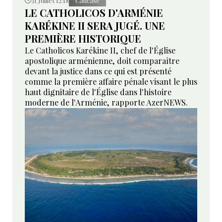
31 Juillet 12:18
Caucase
LE CATHOLICOS D'ARMÉNIE
KARÉKINE II SERA JUGÉ. UNE
PREMIÈRE HISTORIQUE
Le Catholicos Karékine II, chef de l'Église
apostolique arménienne, doit comparaître
devant la justice dans ce qui est présenté
comme la première affaire pénale visant le plus
haut dignitaire de l'Église dans l'histoire
moderne de l'Arménie, rapporte AzerNEWS.