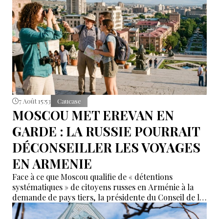
nouvelles alternatives économiques et diplomatiques.
7 Août 15:53
Caucase
MOSCOU MET EREVAN EN
GARDE : LA RUSSIE POURRAIT
DÉCONSEILLER LES VOYAGES
EN ARMENIE
Face à ce que Moscou qualifie de « détentions
systématiques » de citoyens russes en Arménie à la
demande de pays tiers, la présidente du Conseil de la
Fédération, Valentina Matvienko, a adressé une mise
en garde à Erevan. Selon elle, si cette pratique se