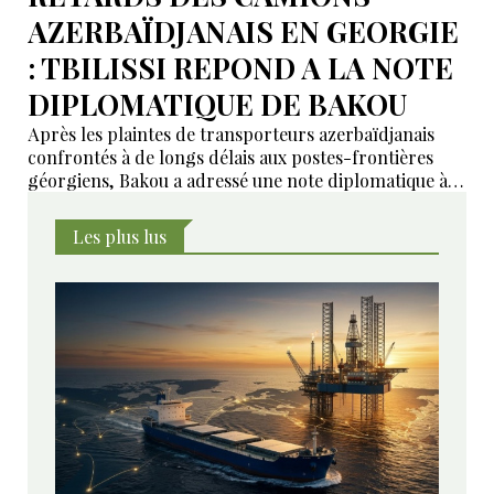
AZERBAÏDJANAIS EN GEORGIE
: TBILISSI REPOND A LA NOTE
DIPLOMATIQUE DE BAKOU
Après les plaintes de transporteurs azerbaïdjanais
confrontés à de longs délais aux postes-frontières
géorgiens, Bakou a adressé une note diplomatique à
Tbilissi. Le ministère géorgien des Affaires étrangères
affirme avoir transmis la demande aux autorités
Les plus lus
compétentes et annoncé des mesures pour examiner
les violations signalées.