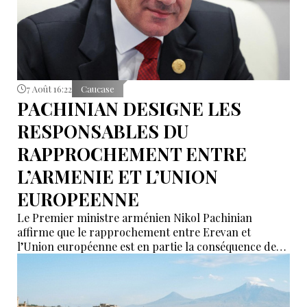
7 Août 16:22
Caucase
PACHINIAN DESIGNE LES
RESPONSABLES DU
RAPPROCHEMENT ENTRE
L’ARMENIE ET L’UNION
EUROPEENNE
Le Premier ministre arménien Nikol Pachinian
affirme que le rapprochement entre Erevan et
l’Union européenne est en partie la conséquence des
déclarations de certains partenaires de l’Union
économique eurasiatique (UEEA), qui auraient affirmé
que l’Arménie « n’était nécessaire à personne ». Selon
lui, ces propos ont poussé Erevan à rechercher de