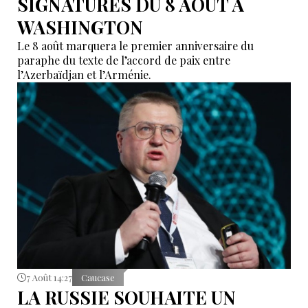
SIGNATURES DU 8 AOÛT À
WASHINGTON
Le 8 août marquera le premier anniversaire du
paraphe du texte de l’accord de paix entre
l’Azerbaïdjan et l’Arménie.
7 Août 14:27
Caucase
LA RUSSIE SOUHAITE UN