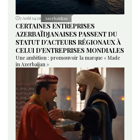
3 Août 14:29
Azerbaïdjan
CERTAINES ENTREPRISES
AZERBAÏDJANAISES PASSENT DU
STATUT D’ACTEURS RÉGIONAUX À
CELUI D’ENTREPRISES MONDIALES
Une ambition : promouvoir la marque « Made
in Azerbaijan »