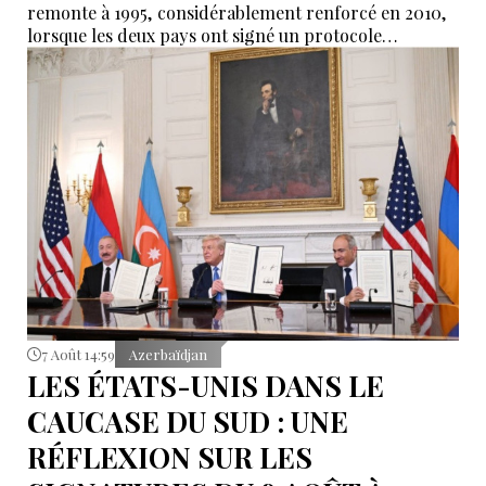
remonte à 1995, considérablement renforcé en 2010,
lorsque les deux pays ont signé un protocole
additionnel prolongeant sa validité jusqu’en 2044.
7 Août 14:59
Azerbaïdjan
LES ÉTATS-UNIS DANS LE
CAUCASE DU SUD : UNE
RÉFLEXION SUR LES