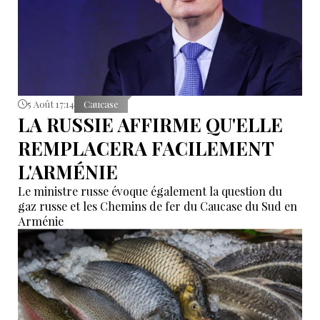
5 Août 17:14
Caucase
LA RUSSIE AFFIRME QU'ELLE
REMPLACERA FACILEMENT
L'ARMÉNIE
Le ministre russe évoque également la question du
gaz russe et les Chemins de fer du Caucase du Sud en
Arménie