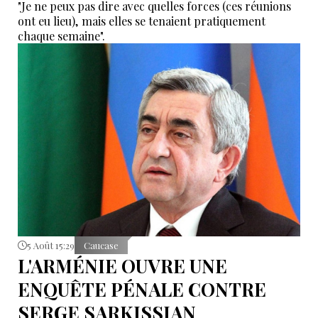
"Je ne peux pas dire avec quelles forces (ces réunions
ont eu lieu), mais elles se tenaient pratiquement
chaque semaine".
5 Août 15:29
Caucase
L'ARMÉNIE OUVRE UNE
ENQUÊTE PÉNALE CONTRE
SERGE SARKISSIAN