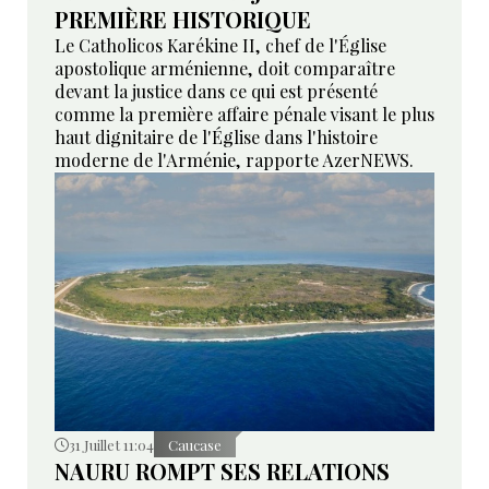
PREMIÈRE HISTORIQUE
Le Catholicos Karékine II, chef de l'Église
apostolique arménienne, doit comparaître
devant la justice dans ce qui est présenté
comme la première affaire pénale visant le plus
haut dignitaire de l'Église dans l'histoire
moderne de l'Arménie, rapporte AzerNEWS.
31 Juillet 11:04
Caucase
NAURU ROMPT SES RELATIONS