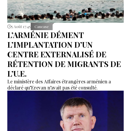
5 Août 17:45
Caucase
L’ARMÉNIE DÉMENT
L’IMPLANTATION D’UN
CENTRE EXTERNALISÉ DE
RÉTENTION DE MIGRANTS DE
L’U.E.
Le ministère des Affaires étrangères arménien a
déclaré qu’Erevan n’avait pas été consulté.