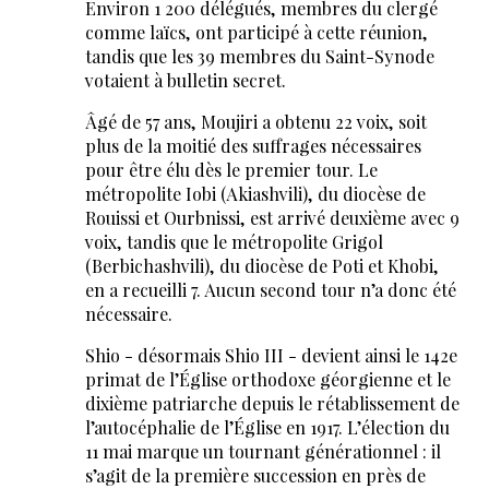
Environ 1 200 délégués, membres du clergé
comme laïcs, ont participé à cette réunion,
tandis que les 39 membres du Saint-Synode
votaient à bulletin secret.
Âgé de 57 ans, Moujiri a obtenu 22 voix, soit
plus de la moitié des suffrages nécessaires
pour être élu dès le premier tour. Le
métropolite Iobi (Akiashvili), du diocèse de
Rouissi et Ourbnissi, est arrivé deuxième avec 9
voix, tandis que le métropolite Grigol
(Berbichashvili), du diocèse de Poti et Khobi,
en a recueilli 7. Aucun second tour n’a donc été
nécessaire.
Shio - désormais Shio III - devient ainsi le 142e
primat de l’Église orthodoxe géorgienne et le
dixième patriarche depuis le rétablissement de
l’autocéphalie de l’Église en 1917. L’élection du
11 mai marque un tournant générationnel : il
s’agit de la première succession en près de