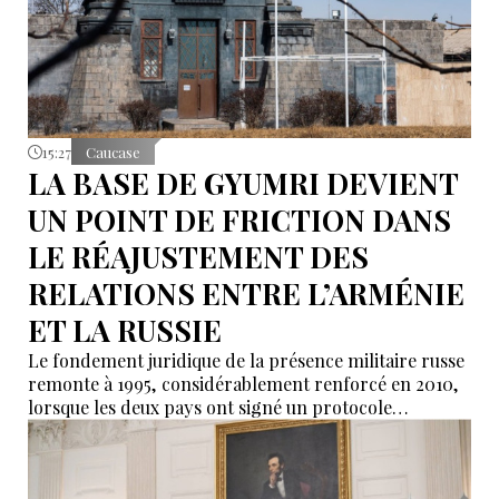
15:27
Caucase
LA BASE DE GYUMRI DEVIENT
UN POINT DE FRICTION DANS
LE RÉAJUSTEMENT DES
RELATIONS ENTRE L’ARMÉNIE
ET LA RUSSIE
Le fondement juridique de la présence militaire russe
remonte à 1995, considérablement renforcé en 2010,
lorsque les deux pays ont signé un protocole
additionnel prolongeant sa validité jusqu’en 2044.