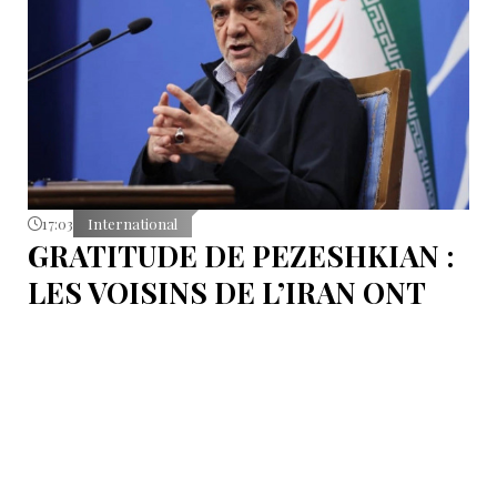
17:03
International
GRATITUDE DE PEZESHKIAN :
LES VOISINS DE L’IRAN ONT
EMPÊCHÉ LES TENTATIVES
DE DÉSTABILISATION DU PAYS
Le président iranien Massoud Pezeshkian affirme que
l’amélioration des relations de Téhéran avec les pays
voisins a joué un rôle essentiel lors du récent conflit.
Selon lui, les États de la région auraient empêché des
tentatives d’infiltration et de troubles aux frontières