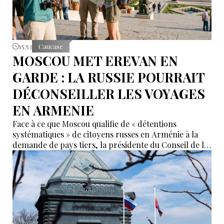
15:53
Caucase
MOSCOU MET EREVAN EN
GARDE : LA RUSSIE POURRAIT
DÉCONSEILLER LES VOYAGES
EN ARMENIE
Face à ce que Moscou qualifie de « détentions
systématiques » de citoyens russes en Arménie à la
demande de pays tiers, la présidente du Conseil de la
Fédération, Valentina Matvienko, a adressé une mise
en garde à Erevan. Selon elle, si cette pratique se
poursuit, la Russie pourrait recommander à ses
ressortissants de renoncer aux voyages en Arménie.