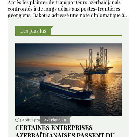
Après les plaintes de transporteurs azerbaïdjanais
confrontés à de longs délais aux postes-frontières
géorgiens, Bakou a adressé une note diplomatique à
Tbilissi. Le ministère géorgien des Affaires étrangères
affirme avoir transmis la demande aux autorités
Les plus lus
compétentes et annoncé des mesures pour examiner
les violations signalées.
3 Août 14:29
Azerbaïdjan
CERTAINES ENTREPRISES
AZERBAÏDJANAISES PASSENT DU