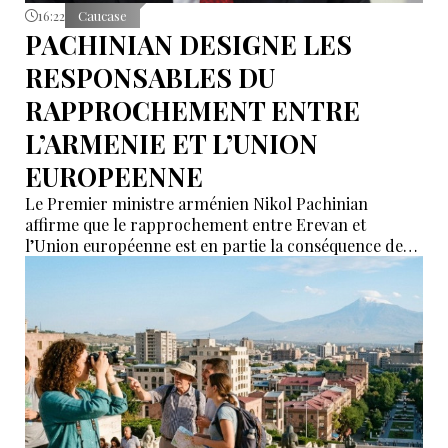
16:22
Caucase
PACHINIAN DESIGNE LES
RESPONSABLES DU
RAPPROCHEMENT ENTRE
L’ARMENIE ET L’UNION
EUROPEENNE
Le Premier ministre arménien Nikol Pachinian
affirme que le rapprochement entre Erevan et
l’Union européenne est en partie la conséquence des
déclarations de certains partenaires de l’Union
économique eurasiatique (UEEA), qui auraient affirmé
que l’Arménie « n’était nécessaire à personne ». Selon
lui, ces propos ont poussé Erevan à rechercher de
nouvelles alternatives économiques et diplomatiques.