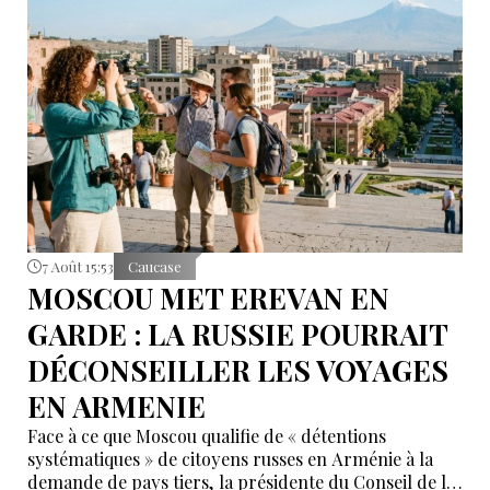
que l’Arménie « n’était nécessaire à personne ». Selon
lui, ces propos ont poussé Erevan à rechercher de
nouvelles alternatives économiques et diplomatiques.
7 Août 15:53
Caucase
MOSCOU MET EREVAN EN
GARDE : LA RUSSIE POURRAIT
DÉCONSEILLER LES VOYAGES
EN ARMENIE
Face à ce que Moscou qualifie de « détentions
systématiques » de citoyens russes en Arménie à la
demande de pays tiers, la présidente du Conseil de la