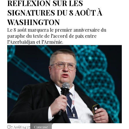
RÉFLEXION SUR LES
SIGNATURES DU 8 AOÛT À
WASHINGTON
Le 8 août marquera le premier anniversaire du
paraphe du texte de l’accord de paix entre
l’Azerbaïdjan et l’Arménie.
7 Août 14:27
Caucase