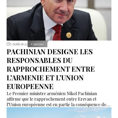
7 Août 16:22
Caucase
PACHINIAN DESIGNE LES
RESPONSABLES DU
RAPPROCHEMENT ENTRE
L’ARMENIE ET L’UNION
EUROPEENNE
Le Premier ministre arménien Nikol Pachinian
affirme que le rapprochement entre Erevan et
l’Union européenne est en partie la conséquence des
déclarations de certains partenaires de l’Union
économique eurasiatique (UEEA), qui auraient affirmé