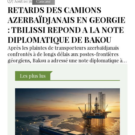
7 Août 10:36
Caucase
RETARDS DES CAMIONS
AZERBAÏDJANAIS EN GEORGIE
: TBILISSI REPOND A LA NOTE
DIPLOMATIQUE DE BAKOU
Après les plaintes de transporteurs azerbaïdjanais
confrontés à de longs délais aux postes-frontières
géorgiens, Bakou a adressé une note diplomatique à
Tbilissi. Le ministère géorgien des Affaires étrangères
affirme avoir transmis la demande aux autorités
Les plus lus
compétentes et annoncé des mesures pour examiner
les violations signalées.