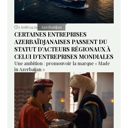
3 Août 14:29
Azerbaïdjan
CERTAINES ENTREPRISES
AZERBAÏDJANAISES PASSENT DU
STATUT D’ACTEURS RÉGIONAUX À
CELUI D’ENTREPRISES MONDIALES
Une ambition : promouvoir la marque « Made
in Azerbaijan »