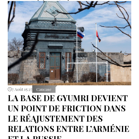
Fédération, Valentina Matvienko, a adressé une mise
en garde à Erevan. Selon elle, si cette pratique se
poursuit, la Russie pourrait recommander à ses
ressortissants de renoncer aux voyages en Arménie.
7 Août 15:27
Caucase
LA BASE DE GYUMRI DEVIENT
UN POINT DE FRICTION DANS
LE RÉAJUSTEMENT DES
RELATIONS ENTRE L’ARMÉNIE
ET LA RUSSIE