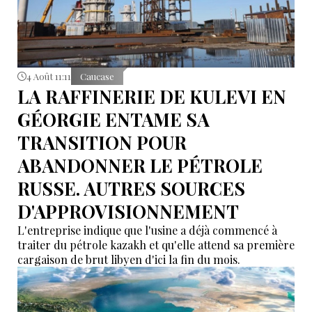
4 Août 11:11
Caucase
LA RAFFINERIE DE KULEVI EN
GÉORGIE ENTAME SA
TRANSITION POUR
ABANDONNER LE PÉTROLE
RUSSE. AUTRES SOURCES
D'APPROVISIONNEMENT
L'entreprise indique que l'usine a déjà commencé à
traiter du pétrole kazakh et qu'elle attend sa première
cargaison de brut libyen d'ici la fin du mois.