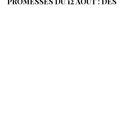
PROMESSES DU 12 AOÛT : DES
ÉLÉMENTS DU DÉBAT
POLITIQUE ET DES
ARGUMENTS JURIDIQUES
AUTOUR DE LA MER
CASPIENNE EN IRAN
L'Iran est censé tenir sa promesse de ratifier la
Convention sur le statut juridique de la mer
Caspienne, adoptée en 2018.