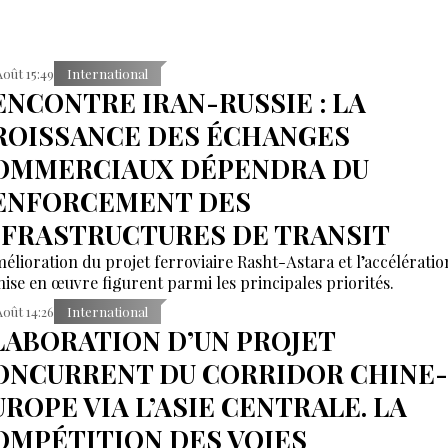
Août 15:49
International
ENCONTRE IRAN-RUSSIE : LA
ROISSANCE DES ÉCHANGES
OMMERCIAUX DÉPENDRA DU
ENFORCEMENT DES
NFRASTRUCTURES DE TRANSIT
mélioration du projet ferroviaire Rasht-Astara et l’accélératio
mise en œuvre figurent parmi les principales priorités.
Août 14:26
International
LABORATION D’UN PROJET
ONCURRENT DU CORRIDOR CHINE-
UROPE VIA L’ASIE CENTRALE. LA
OMPÉTITION DES VOIES