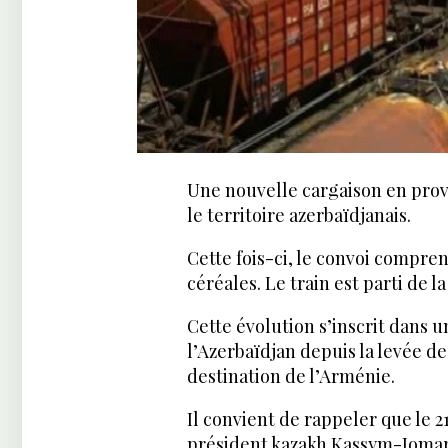
Une nouvelle cargaison en prov
le territoire azerbaïdjanais.
Cette fois-ci, le convoi compr
céréales. Le train est parti de la
Cette évolution s’inscrit dans u
l’Azerbaïdjan depuis la levée de
destination de l’Arménie.
Il convient de rappeler que le 2
président kazakh Kassym-Jomart