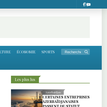
LTURE
ÉCONOMIE
SPORTS
Les plus lus
Azerbaïdjan
CERTAINES ENTREPRISES
AZERBAÏDJANAISES
PASSENT DU STATUT