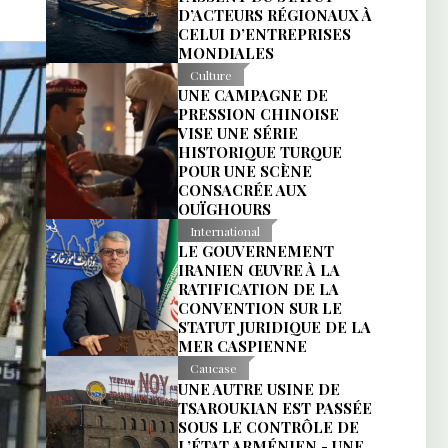
D’ACTEURS RÉGIONAUX À
CELUI D’ENTREPRISES
MONDIALES
Culture
UNE CAMPAGNE DE
PRESSION CHINOISE
VISE UNE SÉRIE
HISTORIQUE TURQUE
POUR UNE SCÈNE
CONSACRÉE AUX
OUÏGHOURS
International
LE GOUVERNEMENT
IRANIEN ŒUVRE À LA
RATIFICATION DE LA
CONVENTION SUR LE
STATUT JURIDIQUE DE LA
MER CASPIENNE
Caucase
UNE AUTRE USINE DE
TSAROUKIAN EST PASSÉE
SOUS LE CONTRÔLE DE
L’ÉTAT ARMÉNIEN - UNE