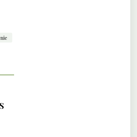
nie
S