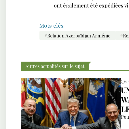
ont également été expédiées via 
Mots clés:
#Relation Azerbaïdjan Arménie
#Rel
Autres actualités sur le sujet
8 
U
W
L
Pou