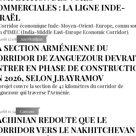
OMMERCIALES : LA LIGNE INDE-
SRAËL
Corridor économique Inde–Moyen-Orient–Europe, connu sou
 d’IMEC (India-Middle East-Europe Economic Corridor).
Août 12:08
Azerbaïdjan
A SECTION ARMÉNIENNE DU
ORRIDOR DE ZANGUEZOUR DEVRAI
NTRER EN PHASE DE CONSTRUCTI
N 2026, SELON J.BAYRAMOV
projet couvre la section de 42 kilomètres du corridor de
guezour qui traverse l’Arménie.
Août 11:34
Caucase
ACHINIAN REDOUTE QUE LE
ORRIDOR VERS LE NAKHITCHEVAN