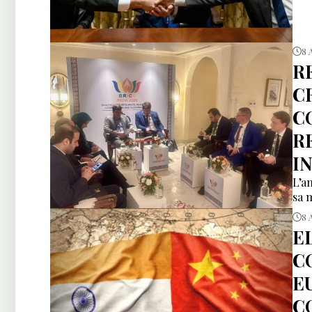
8 
R
C
C
R
I
L’a
sa 
8 
E
C
E
C