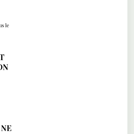
s le
T
ON
 NE