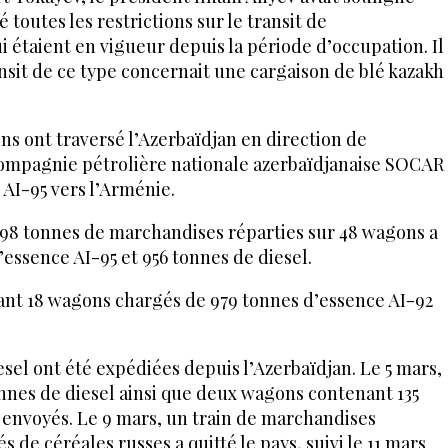
 toutes les restrictions sur le transit de
 étaient en vigueur depuis la période d’occupation. Il
ansit de ce type concernait une cargaison de blé kazakh
ns ont traversé l’Azerbaïdjan en direction de
compagnie pétrolière nationale azerbaïdjanaise SOCAR
 AI-95 vers l’Arménie.
2 698 tonnes de marchandises réparties sur 48 wagons a
’essence AI-95 et 956 tonnes de diesel.
rtant 18 wagons chargés de 979 tonnes d’essence AI-92
iesel ont été expédiées depuis l’Azerbaïdjan. Le 5 mars,
nnes de diesel ainsi que deux wagons contenant 135
 envoyés. Le 9 mars, un train de marchandises
de céréales russes a quitté le pays, suivi le 11 mars