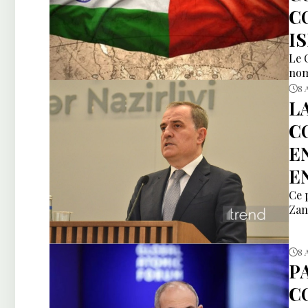
C
I
Le 
nom
8 
L
C
E
E
Ce 
Zan
8 
P
C