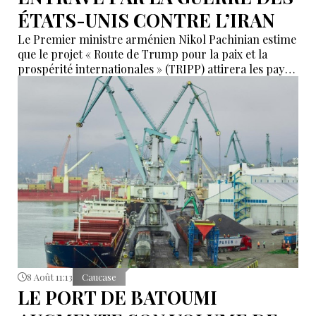
ÉTATS-UNIS CONTRE L’IRAN
Le Premier ministre arménien Nikol Pachinian estime
que le projet « Route de Trump pour la paix et la
prospérité internationales » (TRIPP) attirera les pays
de la région, mais il a également déclaré que
l’instabilité régionale pourrait entraver sa mise en
œuvre.
8 Août 11:13
Caucase
LE PORT DE BATOUMI