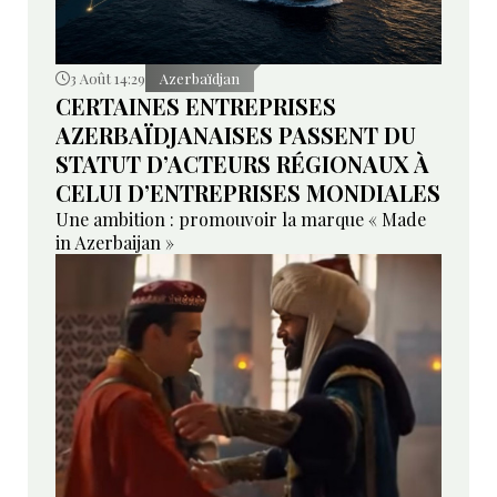
3 Août 14:29
Azerbaïdjan
CERTAINES ENTREPRISES
AZERBAÏDJANAISES PASSENT DU
STATUT D’ACTEURS RÉGIONAUX À
CELUI D’ENTREPRISES MONDIALES
Une ambition : promouvoir la marque « Made
in Azerbaijan »