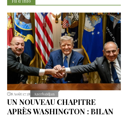
Fil d'İnfo
8 Août 17:38
Azerbaïdjan
UN NOUVEAU CHAPITRE
APRÈS WASHINGTON : BILAN
D’ÉTAPE APRÈS LES