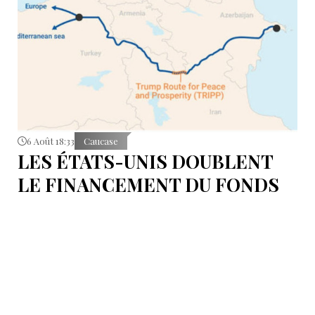
6 Août 18:33
Caucase
LES ÉTATS-UNIS DOUBLENT
LE FINANCEMENT DU FONDS
T.R.I.P.P.+ À 402 MILLIONS DE
DOLLARS POUR DES PROJETS
EN ARMÉNIE .
Dans cette configuration, il existera la "TRIPP
Development Company" et le "TRIPP+ Enterprise
Fund", dirigé par l'homme d'affaires Konstantin