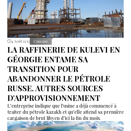
4 Août 11:11
Caucase
LA RAFFINERIE DE KULEVI EN
GÉORGIE ENTAME SA
TRANSITION POUR
ABANDONNER LE PÉTROLE
RUSSE. AUTRES SOURCES
D'APPROVISIONNEMENT
L'entreprise indique que l'usine a déjà commencé à
traiter du pétrole kazakh et qu'elle attend sa première
cargaison de brut libyen d'ici la fin du mois.