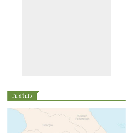
Fil d'İnfo