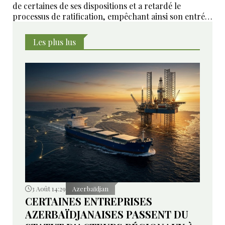
de certaines de ses dispositions et a retardé le
processus de ratification, empêchant ainsi son entrée
en vigueur sur le plan juridique.
Les plus lus
3 Août 14:29
Azerbaïdjan
CERTAINES ENTREPRISES
AZERBAÏDJANAISES PASSENT DU