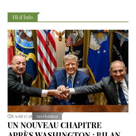
Fil d'İnfo
8 Août 17:38
Azerbaïdjan
UN NOUVEAU CHAPITRE
APRÈS WASHINGTON : BILAN