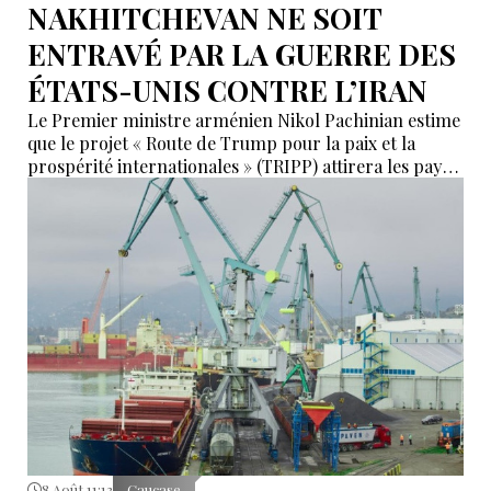
NAKHITCHEVAN NE SOIT
ENTRAVÉ PAR LA GUERRE DES
ÉTATS-UNIS CONTRE L’IRAN
Le Premier ministre arménien Nikol Pachinian estime
que le projet « Route de Trump pour la paix et la
prospérité internationales » (TRIPP) attirera les pays
de la région, mais il a également déclaré que
l’instabilité régionale pourrait entraver sa mise en
œuvre.
8 Août 11:13
Caucase