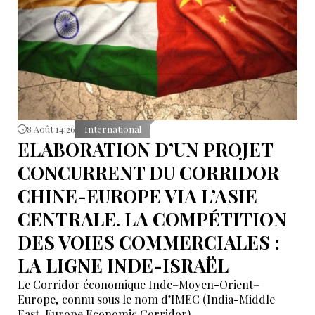
8 Août 14:26
International
ELABORATION D’UN PROJET
CONCURRENT DU CORRIDOR
CHINE-EUROPE VIA L’ASIE
CENTRALE. LA COMPÉTITION
DES VOIES COMMERCIALES :
LA LIGNE INDE-ISRAËL
Le Corridor économique Inde–Moyen-Orient–
Europe, connu sous le nom d’IMEC (India-Middle
East-Europe Economic Corridor).