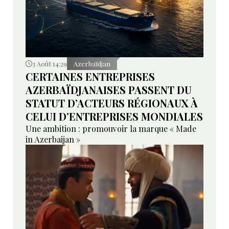
3 Août 14:29
Azerbaïdjan
CERTAINES ENTREPRISES
AZERBAÏDJANAISES PASSENT DU
STATUT D’ACTEURS RÉGIONAUX À
CELUI D’ENTREPRISES MONDIALES
Une ambition : promouvoir la marque « Made
in Azerbaijan »