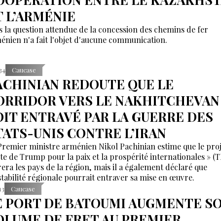
T L’ARMÉNIE
s la question attendue de la concession des chemins de fer
énien n'a fait l'objet d'aucune communication.
:34
Caucase
ACHINIAN REDOUTE QUE LE
ORRIDOR VERS LE NAKHITCHEVAN
OIT ENTRAVÉ PAR LA GUERRE DES
TATS-UNIS CONTRE L’IRAN
Premier ministre arménien Nikol Pachinian estime que le proj
te de Trump pour la paix et la prospérité internationales » (
irera les pays de la région, mais il a également déclaré que
nstabilité régionale pourrait entraver sa mise en œuvre.
13
Caucase
E PORT DE BATOUMI AUGMENTE S
OLUME DE FRET AU PREMIER