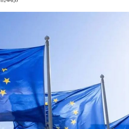
:02
670