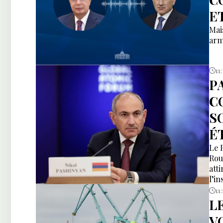
E
Mai
arm
11
P
C
S
É
Le 
Rou
att
l’i
11:
L
V