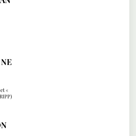
 NE
et «
TRIPP)
ON