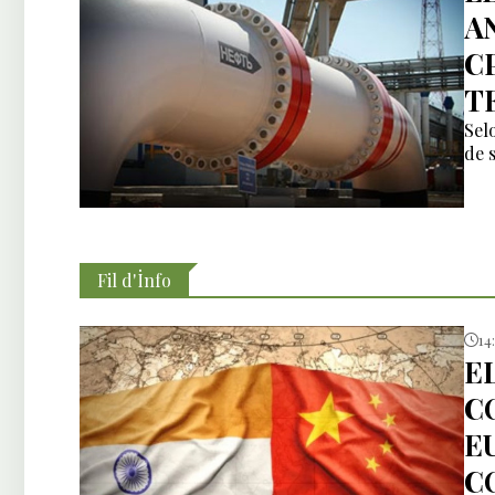
A
C
T
Sel
de s
Fil d'İnfo
14
E
C
E
C