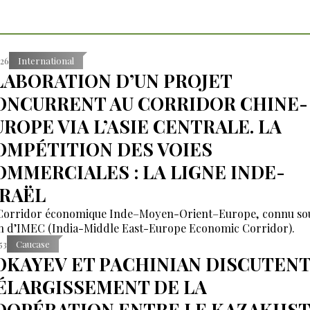
:26
International
LABORATION D’UN PROJET
ONCURRENT AU CORRIDOR CHINE-
UROPE VIA L’ASIE CENTRALE. LA
OMPÉTITION DES VOIES
OMMERCIALES : LA LIGNE INDE-
SRAËL
Corridor économique Inde–Moyen-Orient–Europe, connu sou
 d’IMEC (India-Middle East-Europe Economic Corridor).
53
Caucase
OKAYEV ET PACHINIAN DISCUTENT
’ÉLARGISSEMENT DE LA
OOPÉRATION ENTRE LE KAZAKHS