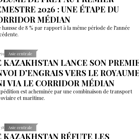
EMESTRE 2026 : UNE ÉTAPE DU
ORRIDOR MÉDIAN
 hausse de 8 % par rapport à la même période de l’année
cédente.
:59
Asie centrale
E KAZAKHSTAN LANCE SON PREMI
NVOI D’ENGRAIS VERS LE ROYAUM
NI VIA LE CORRIDOR MÉDIAN
xpédition est acheminée par une combinaison de transport
roviaire et maritime.
:38
Asie centrale
E KAZAKHSTAN RÉFUTE LES