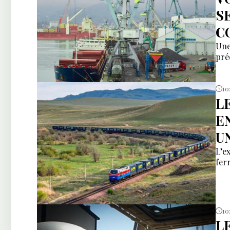
S
C
Une
pré
10
L
E
U
L’e
fer
10
L