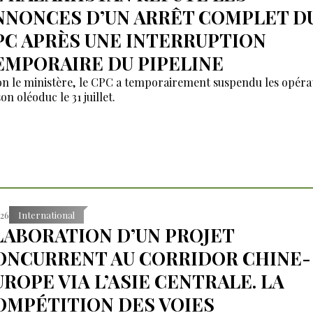
NNONCES D’UN ARRÊT COMPLET D
PC APRÈS UNE INTERRUPTION
EMPORAIRE DU PIPELINE
on le ministère, le CPC a temporairement suspendu les opéra
on oléoduc le 31 juillet.
:26
International
LABORATION D’UN PROJET
ONCURRENT AU CORRIDOR CHINE-
UROPE VIA L’ASIE CENTRALE. LA
OMPÉTITION DES VOIES