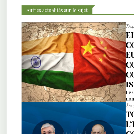
Autres actualités sur le sujet
14
E
C
E
C
C
I
Le 
nom
11:
T
L
C