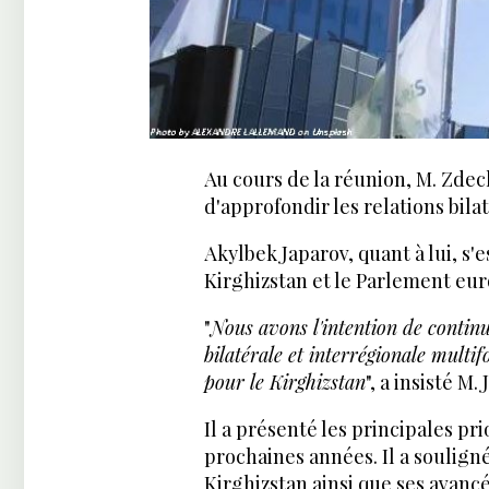
Au cours de la réunion, M. Zdec
d'approfondir les relations bila
Akylbek Japarov, quant à lui, s'e
Kirghizstan et le Parlement eu
"
Nous avons l'intention de contin
bilatérale et interrégionale multi
pour le Kirghizstan
", a insisté M.
Il a présenté les principales p
prochaines années. Il a soulign
Kirghizstan ainsi que ses avancé