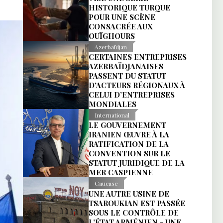
HISTORIQUE TURQUE
POUR UNE SCÈNE
CONSACRÉE AUX
OUÏGHOURS
Azerbaïdjan
CERTAINES ENTREPRISES
AZERBAÏDJANAISES
PASSENT DU STATUT
D’ACTEURS RÉGIONAUX À
CELUI D’ENTREPRISES
MONDIALES
International
LE GOUVERNEMENT
IRANIEN ŒUVRE À LA
RATIFICATION DE LA
CONVENTION SUR LE
STATUT JURIDIQUE DE LA
MER CASPIENNE
Caucase
UNE AUTRE USINE DE
TSAROUKIAN EST PASSÉE
SOUS LE CONTRÔLE DE
L’ÉTAT ARMÉNIEN - UNE