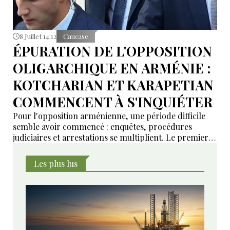
8 Juillet 14:12
Caucase
ÉPURATION DE L'OPPOSITION
OLIGARCHIQUE EN ARMÉNIE :
KOTCHARIAN ET KARAPETIAN
COMMENCENT À S'INQUIÉTER
Pour l'opposition arménienne, une période difficile
semble avoir commencé : enquêtes, procédures
judiciaires et arrestations se multiplient. Le premier à
être visé est le chef du parti Arménie prospère, le
milliardaire Gagik Tsaroukian.
Les plus lus