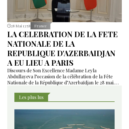
28 Mai 13:58
France
LA CELEBRATION DE LA FETE
NATIONALE DE LA
REPUBLIQUE D'AZERBAIDJAN
A EU LIEU A PARIS
Discours de Son Excellence Madame Leyla
Abdullayeva l’occasion de la célébration de la Fête
Nationale de la République d’Azerbaïdjan le 28 mai.
Nous reproduisons ici le texte de l'allocution qu'elle a
prononcée en cette occasion solennelle et
Les plus lus
chaleureuse.