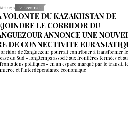
 Mai 11:50
Asie centrale
A VOLONTE DU KAZAKHSTAN DE
EJOINDRE LE CORRIDOR DU
ANGUEZOUR ANNONCE UNE NOUVE
RE DE CONNECTIVITE EURASIATIQ
corridor de Zanguezour pourrait contribuer à transformer le
case du Sud - longtemps associé aux frontières fermées et au
frontations politiques - en un espace marqué par le transit, l
merce et l’interdépendance économique