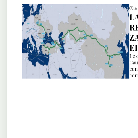
16
L
R
Z
E
Le 
Cau
con
com