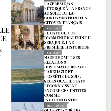
L’AZERBAÏDJAN
RÉTORQUE À LA FRANCE
AU SUJET DE LA
CONDAMNATION D’UN
CITOYEN FRANÇAIS
LLE
Caucase
LE CATHOLICOS
UE
D'ARMÉNIE KARÉKINE II
SERA JUGÉ. UNE
PREMIÈRE HISTORIQUE
x
Caucase
e
NAURU ROMPT SES
RELATIONS
DIPLOMATIQUES AVEC
L'ABKHAZIE ET
L'OSSÉTIE DU SUD :
SEULS QUATRE ETATS
RECONNAISSENT
ENCORE CES ENTITÉS
COMME
INDÉPENDANTES
International
QUI A ATTAQUÉ LES