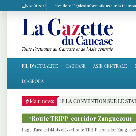
6 Août 2026
Mentions légales
Informations sur la transp
FIL D'ACTUALITÉ
CAUCASE
ASIE CENTRALE
DIASPORA
RATIFICATION DE LA CONVENTION SUR LE STATUT DE LA 
Main news:
#Route TRIPP-corridor Zanguezour
Page d'accueil
Mots clés
#Route TRIPP-corridor Zanguez