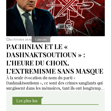
10 Février 16:51
Caucase
PACHINIAN ET LE «
DASHNAKTSOUTIOUN » :
L’HEURE DU CHOIX,
L’EXTREMISME SANS MASQUE
À la seule évocation du nom du parti «
Dashnaktsoutioun », ce sont des crimes sanglants qui
surgissent dans les mémoires, tant ils ont longtemps
constitué la marque de fabrique de cette organisation.
Les plus lus