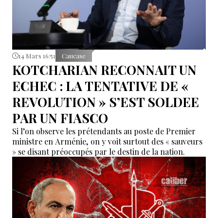
14 Mars 16:51
Caucase
KOTCHARIAN RECONNAIT UN
ECHEC : LA TENTATIVE DE «
REVOLUTION » S’EST SOLDEE
PAR UN FIASCO
Si l’on observe les prétendants au poste de Premier
ministre en Arménie, on y voit surtout des « sauveurs
» se disant préoccupés par le destin de la nation.