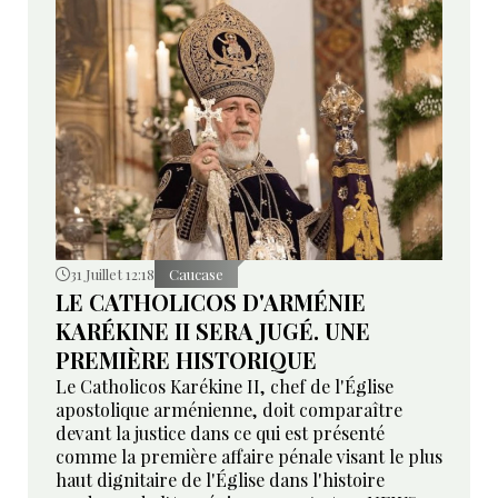
31 Juillet 12:18
Caucase
LE CATHOLICOS D'ARMÉNIE
KARÉKINE II SERA JUGÉ. UNE
PREMIÈRE HISTORIQUE
Le Catholicos Karékine II, chef de l'Église
apostolique arménienne, doit comparaître
devant la justice dans ce qui est présenté
comme la première affaire pénale visant le plus
haut dignitaire de l'Église dans l'histoire