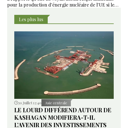
pour la production d'énergie nucléaire de l'UE si le
Niger interrompait ses livraisons d'uranium en raison
de son coup d'État militaire.
Les plus lus
30 Juillet 13:40
Asie centrale
LE LOURD DIFFÉREND AUTOUR DE
KASHAGAN MODIFIERA-T-IL
L’AVENIR DES INVESTISSEMENTS