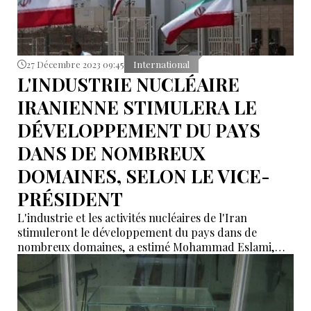
27 Décembre 2023 09:45
International
L'INDUSTRIE NUCLÉAIRE
IRANIENNE STIMULERA LE
DÉVELOPPEMENT DU PAYS
DANS DE NOMBREUX
DOMAINES, SELON LE VICE-
PRÉSIDENT
L'industrie et les activités nucléaires de l'Iran
stimuleront le développement du pays dans de
nombreux domaines, a estimé Mohammad Eslami,
vice-président et chef de l'Organisation iranienne de
l'énergie atomique (AEOI).