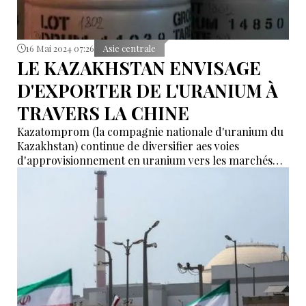
16 Mai 2024 07:26
Asie centrale
LE KAZAKHSTAN ENVISAGE
D'EXPORTER DE L'URANIUM À
TRAVERS LA CHINE
Kazatomprom (la compagnie nationale d'uranium du
Kazakhstan) continue de diversifier aes voies
d'approvisionnement en uranium vers les marchés
étrangers.