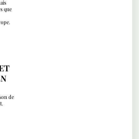
ais
rs que
rope.
ET
EN
ison de
t.