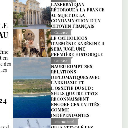
L’AZERBAÏDJAN
RÉTORQUE À LA FRANCE
AU SUJET DE LA
CONDAMNATION D’UN
LE
CITOYEN FRANÇAIS
AU
Caucase
LE CATHOLICOS
D'ARMÉNIE KARÉKINE II
SERA JUGÉ. UNE
rême
PREMIÈRE HISTORIQUE
t en
Caucase
re des
NAURU ROMPT SES
 les
RELATIONS
DIPLOMATIQUES AVEC
L'ABKHAZIE ET
L'OSSÉTIE DU SUD :
SEULS QUATRE ETATS
24
RECONNAISSENT
ENCORE CES ENTITÉS
COMME
INDÉPENDANTES
International
4 est
QUI A ATTAQUÉ LES