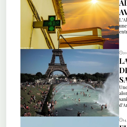
A
A
L'A
une
ent
20
L
D
S
Une
alo
san
d'A
14