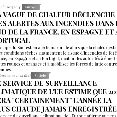
Août 2025 10:42
Europe
A VAGUE DE CHALEUR DÉCLENCHE
ES ALERTES AUX INCENDIES DANS 
UD DE LA FRANCE, EN ESPAGNE ET 
ORTUGAL
urope du Sud est en alerte maximale alors que la chaleur ext
les conditions sèches augmentent le risque d'incendies de forê
nce, en Espagne et au Portugal, incitant les autorités à émett
rtes rouges et oranges et à mobiliser les forces de lutte contre
endies.
Décembre 2024 18:46
Société
E SERVICE DE SURVEILLANCE
LIMATIQUE DE L'UE ESTIME QUE 20
ERA "CERTAINEMENT" L'ANNÉE LA
LUS CHAUDE JAMAIS ENREGISTRÉE
service de surveillance climatique de l'Europe affirme que 202