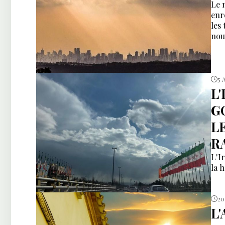
Le 
enr
les
nou
5 
L
G
L
R
L'I
la 
20
L