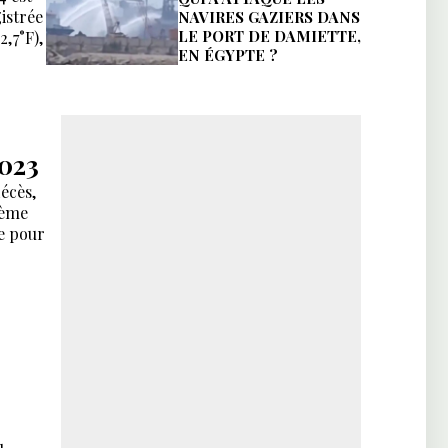
istrée
NAVIRES GAZIERS DANS
LE PORT DE DAMIETTE,
2,7°F),
EN ÉGYPTE ?
023
écès,
ième
ne pour