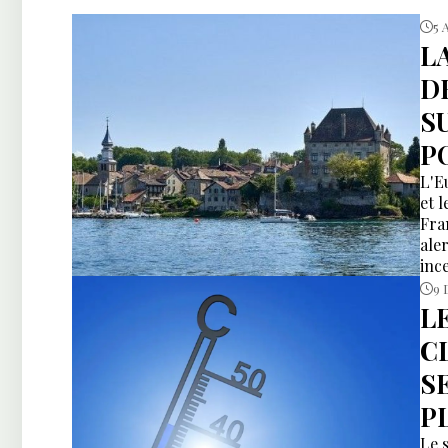
5 
L
D
S
P
L'E
et 
Fra
ale
inc
9 
L
C
S
P
Le 