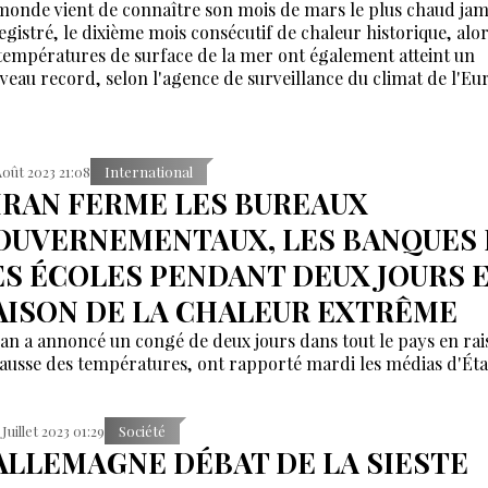
monde vient de connaître son mois de mars le plus chaud jam
egistré, le dixième mois consécutif de chaleur historique, alo
 températures de surface de la mer ont également atteint un
veau record, selon l'agence de surveillance du climat de l'Eu
Août 2023 21:08
International
'IRAN FERME LES BUREAUX
OUVERNEMENTAUX, LES BANQUES 
ES ÉCOLES PENDANT DEUX JOURS 
AISON DE LA CHALEUR EXTRÊME
ran a annoncé un congé de deux jours dans tout le pays en ra
hausse des températures, ont rapporté mardi les médias d'Éta
 Juillet 2023 01:29
Société
'ALLEMAGNE DÉBAT DE LA SIESTE