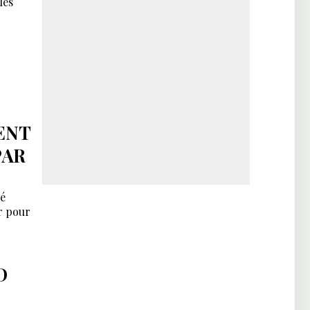
les
ENT
PAR
ré
ur pour
D