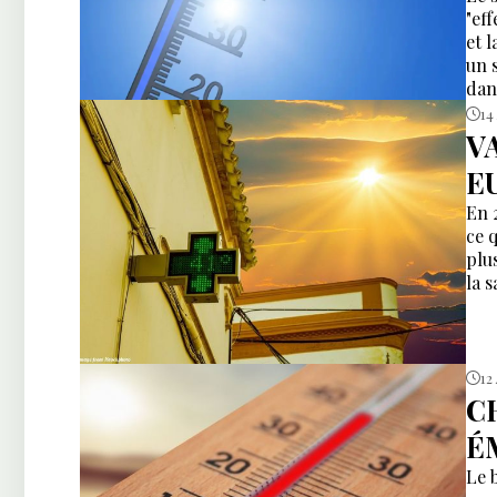
"ef
et l
un 
dan
14
V
EU
En 
ce 
plu
la 
12
C
É
Le 