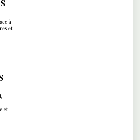
ES
ace à
res et
S
i,
e et