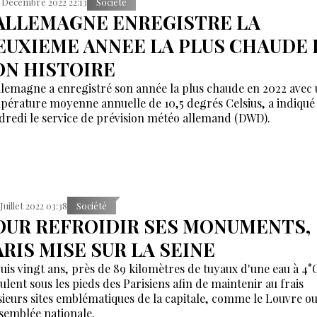
 Décembre 2022 22:13
Société
'ALLEMAGNE ENREGISTRE LA
EUXIEME ANNEE LA PLUS CHAUDE 
ON HISTOIRE
llemagne a enregistré son année la plus chaude en 2022 avec
pérature moyenne annuelle de 10,5 degrés Celsius, a indiqué
dredi le service de prévision météo allemand (DWD).
 Juillet 2022 03:38
Société
OUR REFROIDIR SES MONUMENTS,
ARIS MISE SUR LA SEINE
uis vingt ans, près de 89 kilomètres de tuyaux d'une eau à 4°
culent sous les pieds des Parisiens afin de maintenir au frais
sieurs sites emblématiques de la capitale, comme le Louvre o
ssemblée nationale.