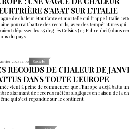
UROPE : UNE VAGUE DE CHALEUR
EURTRIÈRE S'ABAT SUR L’ITALIE
vague de chaleur étouffante et mortelle qui frappe l'Italie cett
aine pourrait battre des records, avec des températures qui
raient dépasser les 45 degrés Celsius (113 Fahrenheit) dans ce
ions du pays.
Janvier 2023 14:00
Société
ES RECORDS DE CHALEUR DE JANV
ATTUS DANS TOUTE L'EUROPE
nnée vient à peine de commencer que l'Europe a déjà battu un
bre alarmant de records météorologiques en raison de la ch
rême qui s'est répandue sur le continent.