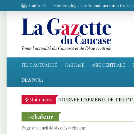
7 Août 2026
Mentions légales
Informations sur la transp
FIL D'ACTUALITÉ
CAUCASE
ASIE CENTRALE
DIASPORA
NER L’ARMÉNIE DE T.R.I.P.P. : PRÉSENTATION DES RIVA
Main news:
#chaleur
Page d'accueil
Mots clés
#chaleur