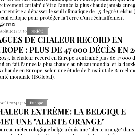
fectivement certain" d'être l'année la plus chaude jamais enreg
a première à dépasser le seuil climatique de 1,5 degré Celsius (
seuil critique pour protéger la Terre d'un réchauffement
gereux.
 Août 2024 13:50
Société
AGUES DE CHALEUR RECORD EN
ROPE : PLUS DE 47 000 DÉCÈS EN 2
2023, la chaleur record en Europe a entraîné plus de 47 000 d
qui en fait l'année la plus chaude au niveau mondial et la deux
s chaude en Europe, selon une étude de l'Institut de Barcelo
santé mondiale (ISGlobal).
 Août 2024 17:16
Europe
HALEUR EXTRÊME: LA BELGIQUE
MET UNE "ALERTE ORANGE"
bureau météorologique belge a émis une "alerte orange" dans