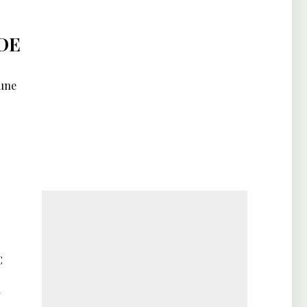
DE
 une
C
u