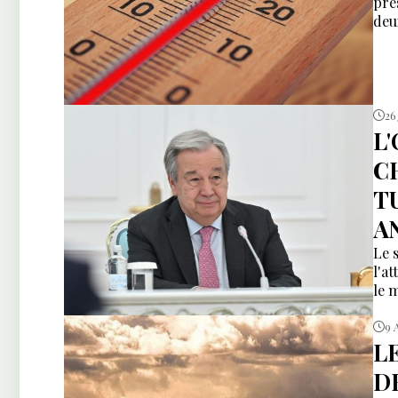
pre
deu
26
L
C
T
A
Le 
l'a
le 
9 
L
D