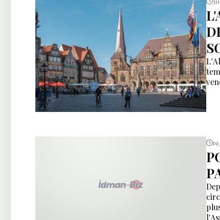
30
L
D
S
L'A
tem
ven
19
P
P
Dep
cir
plu
l'A