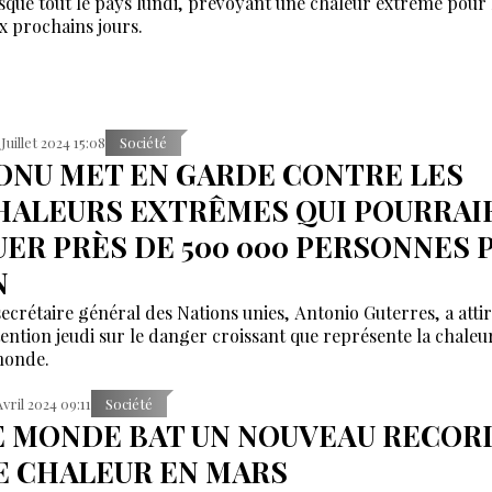
sque tout le pays lundi, prévoyant une chaleur extrême pour 
x prochains jours.
 Juillet 2024 15:08
Société
'ONU MET EN GARDE CONTRE LES
HALEURS EXTRÊMES QUI POURRAI
UER PRÈS DE 500 000 PERSONNES 
N
secrétaire général des Nations unies, Antonio Guterres, a atti
ttention jeudi sur le danger croissant que représente la chale
monde.
Avril 2024 09:11
Société
E MONDE BAT UN NOUVEAU RECOR
E CHALEUR EN MARS