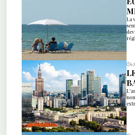
E
M
La 
sem
dev
rég
9 
L
B
L'a
nom
ext