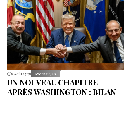
8 Août 17:38
Azerbaïdjan
UN NOUVEAU CHAPITRE
APRÈS WASHINGTON : BILAN
D’ÉTAPE APRÈS LES
SIGNATURES DU 8 AOÛT
Pour mesurer les conséquences concrètes de cet
accord.