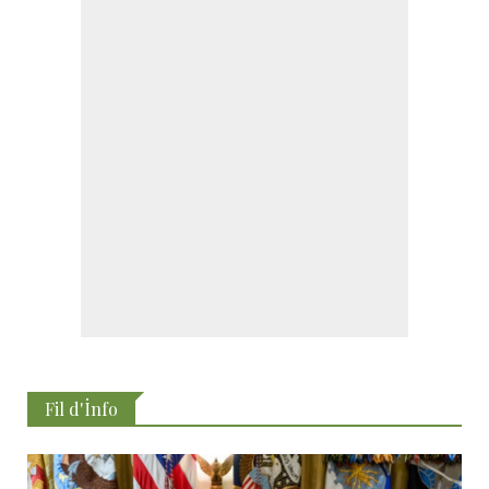
Fil d'İnfo