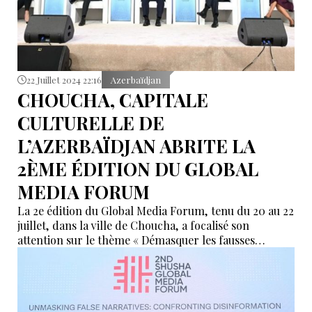
22 Juillet 2024 22:16
Azerbaïdjan
CHOUCHA, CAPITALE
CULTURELLE DE
L’AZERBAÏDJAN ABRITE LA
2ÈME ÉDITION DU GLOBAL
MEDIA FORUM
La 2e édition du Global Media Forum, tenu du 20 au 22
juillet, dans la ville de Choucha, a focalisé son
attention sur le thème « Démasquer les fausses
informations : lutte contre la désinformation ». Un
évènement qui coïncide avec le 149ème anniversaire
de la presse nationale azerbaïdjanaise, et qui aurait
mérité une audience plus large.