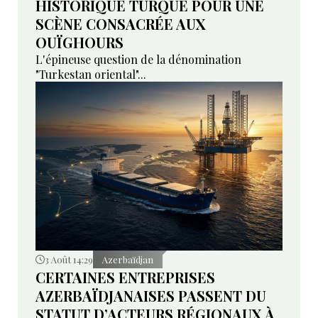
HISTORIQUE TURQUE POUR UNE
SCÈNE CONSACRÉE AUX
OUÏGHOURS
L'épineuse question de la dénomination
"Turkestan oriental"...
3 Août 14:29
Azerbaïdjan
CERTAINES ENTREPRISES
AZERBAÏDJANAISES PASSENT DU
STATUT D’ACTEURS RÉGIONAUX À