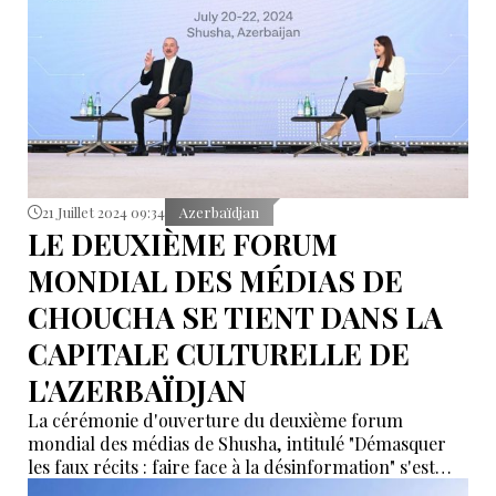
21 Juillet 2024 09:34
Azerbaïdjan
LE DEUXIÈME FORUM
MONDIAL DES MÉDIAS DE
CHOUCHA SE TIENT DANS LA
CAPITALE CULTURELLE DE
L'AZERBAÏDJAN
La cérémonie d'ouverture du deuxième forum
mondial des médias de Shusha, intitulé "Démasquer
les faux récits : faire face à la désinformation" s'est
tenue le 20 juillet dans la capitale culturelle de