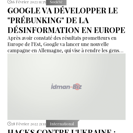
16 Février 2023 11:35
Société
GOOGLE VA DÉVELOPPER LE
"PRÉBUNKING" DE LA
DÉSINFORMATION EN EUROPE
Après avoir constaté des résultats prometteurs en
Europe de l'Est, Google va lancer une nouvelle
campagne en Allemagne, qui vise à rendre les gens
plus résistants aux effets corrosifs de la
désinformation en ligne.
28 Février 2022 21:11
International
HACKS CONTRE L'UKRAINE :