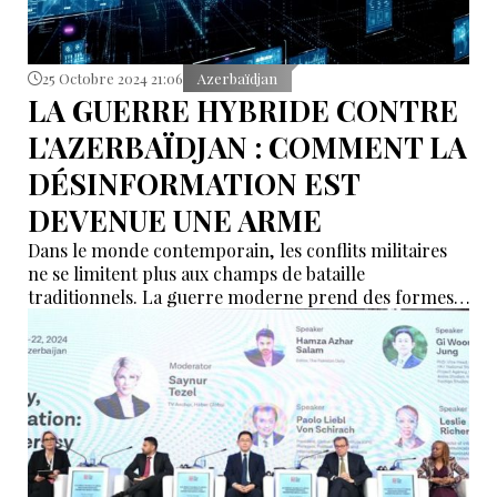
25 Octobre 2024 21:06
Azerbaïdjan
LA GUERRE HYBRIDE CONTRE
L'AZERBAÏDJAN : COMMENT LA
DÉSINFORMATION EST
DEVENUE UNE ARME
Dans le monde contemporain, les conflits militaires
ne se limitent plus aux champs de bataille
traditionnels. La guerre moderne prend des formes
hybrides, où les attaques informationnelles, la
désinformation et les cyberattaques s'avèrent aussi
redoutables que les opérations armées classiques