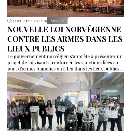
15 Octobre 2025 18:19
Voyage
NOUVELLE LOI NORVÉGIENNE
CONTRE LES ARMES DANS LES
LIEUX PUBLICS
Le gouvernement norvégien s’apprête à présenter un
projet de loi visant à renforcer les sanctions liées au
port d’armes blanches ou à feu dans les lieux publics,
avant les fêtes de Noël.