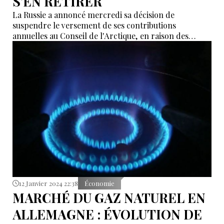
S'EN RETIRER
La Russie a annoncé mercredi sa décision de
suspendre le versement de ses contributions
annuelles au Conseil de l'Arctique, en raison des
frustrations engendrées par ce que Moscou perçoit
comme un manque de progrès dans les initiatives
conjointes et des inquiétudes concernant la nature
évolutive du Conseil.
12 Janvier 2024 22:38
Économie
MARCHÉ DU GAZ NATUREL EN
ALLEMAGNE : ÉVOLUTION DE