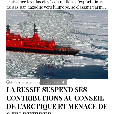
croissance les plus élevés en matière d'exportations
de gaz par gazoduc vers l'Europe, se classant parmi
les cinq premiers fournisseurs de gaz par gazoduc à
la zone euro en janvier 2024, selon Eurostat, l'office
statistique de l'Union européenne (Eurostat).
16 Février 2024 11:42
International
LA RUSSIE SUSPEND SES
CONTRIBUTIONS AU CONSEIL
DE L'ARCTIQUE ET MENACE DE