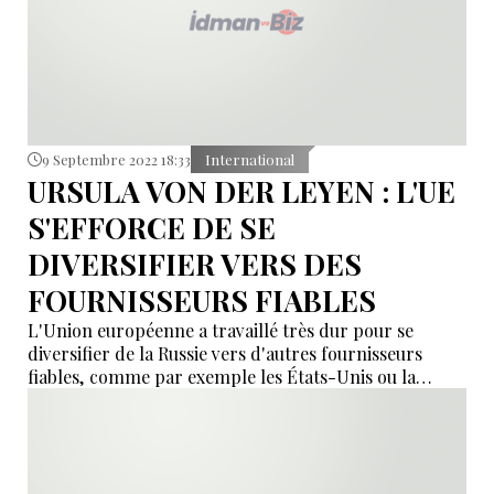
9 Septembre 2022 18:33
International
URSULA VON DER LEYEN : L'UE
S'EFFORCE DE SE
DIVERSIFIER VERS DES
FOURNISSEURS FIABLES
L'Union européenne a travaillé très dur pour se
diversifier de la Russie vers d'autres fournisseurs
fiables, comme par exemple les États-Unis ou la
Norvège, l'Azerbaïdjan, l'Algérie et d'autres, a déclaré
la présidente de la Commission européenne (CE)
Ursula von der Leyen dans un communiqué publié
par la CE.