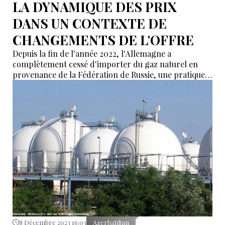
LA DYNAMIQUE DES PRIX
DANS UN CONTEXTE DE
CHANGEMENTS DE L'OFFRE
Depuis la fin de l'année 2022, l'Allemagne a
complètement cessé d'importer du gaz naturel en
provenance de la Fédération de Russie, une pratique
qui était maintenue depuis de nombreuses années. Cet
arrêt a entraîné le remplacement du gaz russe par
des importations en provenance des Pays-Bas et de la
Norvège.
8 Décembre 2023 16:03
Azerbaïdjan