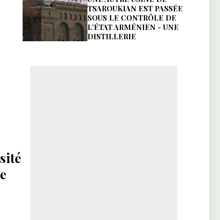
TSAROUKIAN EST PASSÉE
SOUS LE CONTRÔLE DE
L’ÉTAT ARMÉNIEN - UNE
DISTILLERIE
sité
re