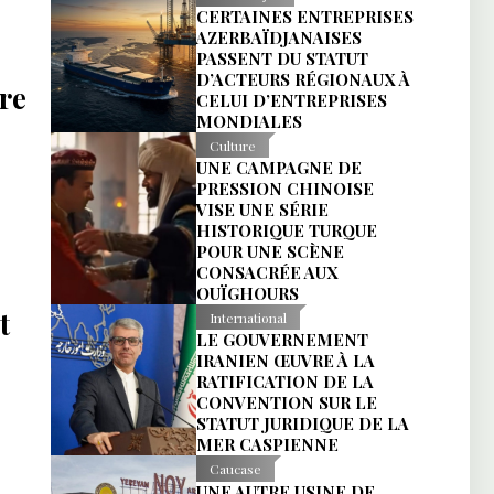
CERTAINES ENTREPRISES
AZERBAÏDJANAISES
PASSENT DU STATUT
D’ACTEURS RÉGIONAUX À
bre
CELUI D’ENTREPRISES
MONDIALES
Culture
UNE CAMPAGNE DE
PRESSION CHINOISE
VISE UNE SÉRIE
HISTORIQUE TURQUE
POUR UNE SCÈNE
CONSACRÉE AUX
OUÏGHOURS
t
International
LE GOUVERNEMENT
IRANIEN ŒUVRE À LA
RATIFICATION DE LA
CONVENTION SUR LE
STATUT JURIDIQUE DE LA
MER CASPIENNE
Caucase
UNE AUTRE USINE DE