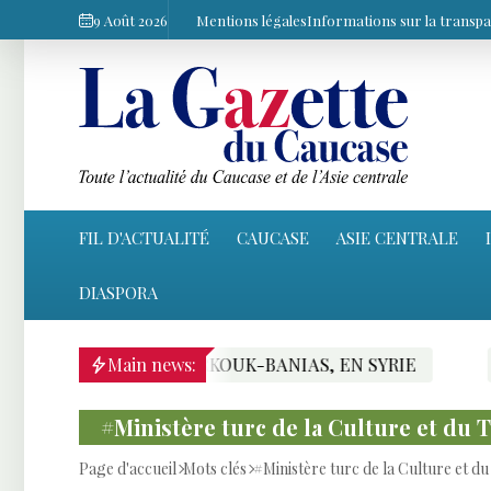
9 Août 2026
Mentions légales
Informations sur la transp
FIL D'ACTUALITÉ
CAUCASE
ASIE CENTRALE
DIASPORA
L KIRKOUK-BANIAS, EN SYRIE
Main news:
ANKARA ET BAGD
#Ministère turc de la Culture et du
Page d'accueil
Mots clés
#Ministère turc de la Culture et d