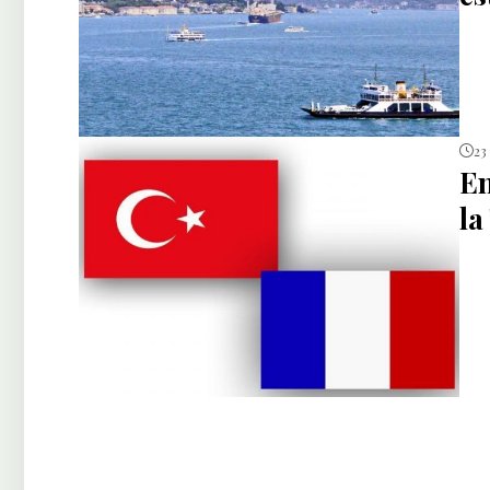
23
En
la