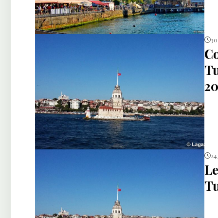
30
Co
Tu
20
24
Le
Tu