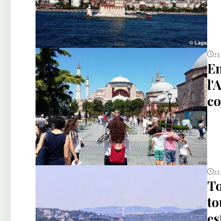
23
En
l'
co
22
To
to
es