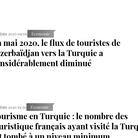
 Juin 2020 09:05
Économie
 mai 2020, le flux de touristes de
Azerbaïdjan vers la Turquie a
nsidérablement diminué
 Juin 2020 19:20
Économie
urisme en Turquie : le nombre des
uristique français ayant visité la Tur
t tombé à un niveau minimum