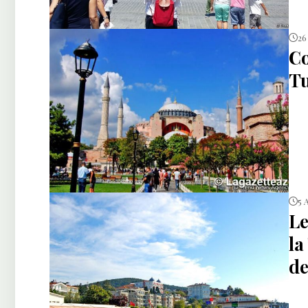
26
Co
Tu
5 
Le
la
de