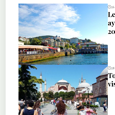
26
Le
ay
20
28
To
vi