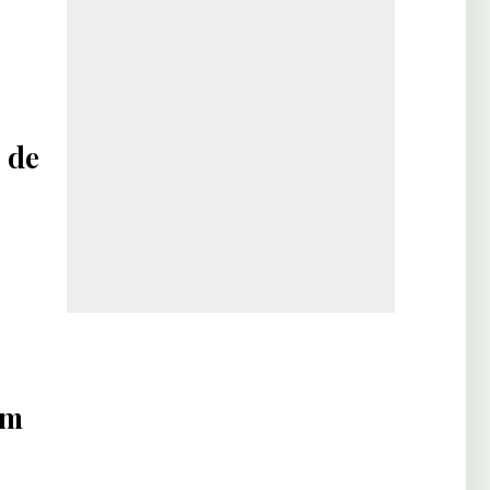
 de
um