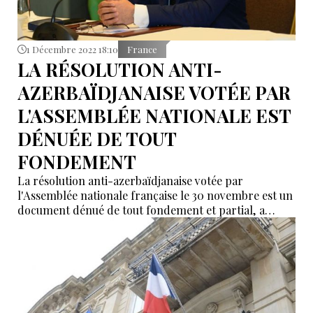
1 Décembre 2022 18:10
France
LA RÉSOLUTION ANTI-
AZERBAÏDJANAISE VOTÉE PAR
L'ASSEMBLÉE NATIONALE EST
DÉNUÉE DE TOUT
FONDEMENT
La résolution anti-azerbaïdjanaise votée par
l'Assemblée nationale française le 30 novembre est un
document dénué de tout fondement et partial, a
déclaré le Chef du groupe de travail pour les relations
interparlementaires Azerbaïdjan-France, Soltan
Mammadov.