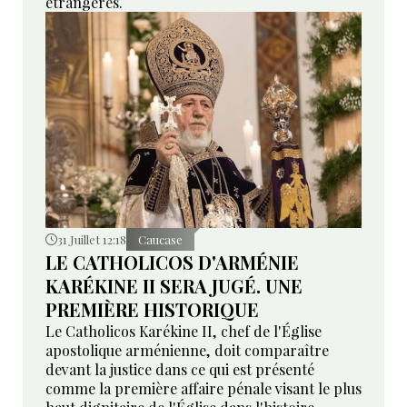
étrangères.
31 Juillet 12:18
Caucase
LE CATHOLICOS D'ARMÉNIE
KARÉKINE II SERA JUGÉ. UNE
PREMIÈRE HISTORIQUE
Le Catholicos Karékine II, chef de l'Église
apostolique arménienne, doit comparaître
devant la justice dans ce qui est présenté
comme la première affaire pénale visant le plus